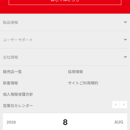
製品情報
製品情報TOP
ユーザーサポート
はんだ付けシステム
はんだこて
ユーザーサポートTOP
会社情報
こて先
自動はんだ送り装置
販売店一覧
採用情報
よくあるご質問
デモ機貸し出しサービス
会社概要
社長あいさつ
新着情報
サイトご利用規約
SDS(MSDS)製品
測定器／こて先温度計
はんだ槽
総合カタログ
沿革
グットブランドについて
安全データシート
個人情報保護方針
表面実装/SMT関連
はんだ除去
prev
n
取扱説明書
通信販売
営業日カレンダー
グットのあゆみ
8
作業環境／材料
はんだ／ケミカル
該非説明発行の申込み
販売終了品
2026
AUG