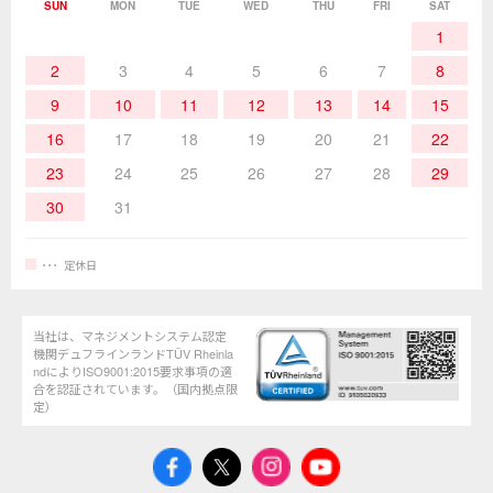
SUN
MON
TUE
WED
THU
FRI
SAT
熱加工
作業用工具
お問合せ・資料請求
1
2
3
4
5
6
7
8
9
10
11
12
13
14
15
16
17
18
19
20
21
22
23
24
25
26
27
28
29
30
31
定休日
当社は、マネジメントシステム認定
機関デュフラインランドTÜV Rheinla
ndによりISO9001:2015要求事項の適
合を認証されています。（国内拠点限
定）