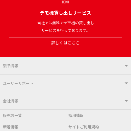
デモ機貸し出しサービス
当社では無料でデモ機の貸し出し
サービスを行っております。
詳しくはこちら
製品情報
製品情報TOP
ユーザーサポート
はんだ付けシステム
はんだこて
ユーザーサポートTOP
会社情報
こて先
自動はんだ送り装置
販売店一覧
採用情報
よくあるご質問
デモ機貸し出しサービス
会社概要
社長あいさつ
新着情報
サイトご利用規約
SDS(MSDS)製品