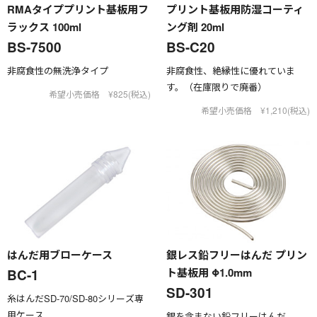
RMAタイププリント基板用フ
プリント基板用防湿コーティ
ラックス 100ml
ング剤 20ml
BS-7500
BS-C20
非腐食性の無洗浄タイプ
非腐食性、絶縁性に優れていま
す。（在庫限りで廃番）
希望小売価格 ¥825(税込)
希望小売価格 ¥1,210(税込)
はんだ用ブローケース
銀レス鉛フリーはんだ プリン
ト基板用 Φ1.0mm
BC-1
SD-301
糸はんだSD-70/SD-80シリーズ専
用ケース
銀を含まない鉛フリーはんだ