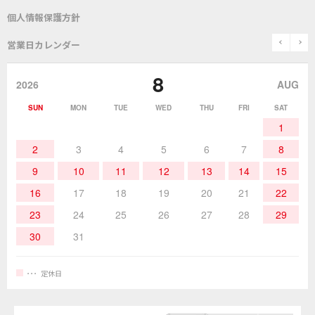
測定器／こて先温度計
はんだ槽
総合カタログ
沿革
グットブランドについて
安全データシート
個人情報保護方針
表面実装/SMT関連
はんだ除去
prev
n
取扱説明書
通信販売
営業日カレンダー
グットのあゆみ
8
作業環境／材料
はんだ／ケミカル
該非説明発行の申込み
販売終了品
2026
AUG
SUN
MON
TUE
WED
THU
FRI
SAT
熱加工
作業用工具
お問合せ・資料請求
1
2
3
4
5
6
7
8
9
10
11
12
13
14
15
16
17
18
19
20
21
22
23
24
25
26
27
28
29
30
31
定休日