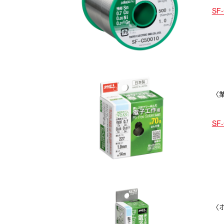
SF
〈業
SF
〈ホ