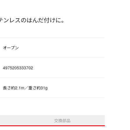
テンレスのはんだ付けに。
オープン
4975205333702
長さ約2.1m／重さ約31g
交換部品