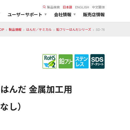
製品検索
日本語
ENGLISH
中文簡体
ズ
ユーザーサポート
会社情報
販売店情報
OP
製品情報
はんだ／ケミカル
鉛フリーはんだシリーズ
SD-76
はんだ 金属加工用
ニなし）