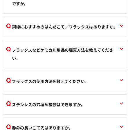
ですか。
熱加工
可能です。板金用フラックスBS-35を併用してください。
板金用はんだこて HP-200 HP-300
銅線におすすめのはんだこて／フラックスはありますか。
はんだこて
はんだこてはKS-60R/80R/100R、BN-80/100などがあります
（線径により選定）。フラックス・はんだセットBS-3Aをお
フラックスなどケミカル用品の廃棄方法を教えてくださ
すすめします。
い。
KS-60R,KS-80R,KS-100R,BN-80,BN-100,BS-3
都道府県によって異なりますので、お住まいの市町村にお問
はんだこて
い合わせください。
フラックスの使用方法を教えてください。
はんだ／ケミカル
金属製の容器は侵食されますので、陶器の器に移してハケや
綿棒で対象物に塗布してください。
ステンレスの穴埋め補修はできますか。
はんだ／ケミカル
小さな穴ははんだ付けで穴埋め可能です。はんだこてはBN-
100をおすすめします。フラックス・はんだセットBS-4Aをお
寿命の長いこて先はありますか。