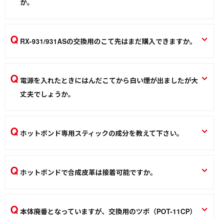
か。
はんだこて
はんだこて
鉛フリーはんだ対応ステーション（SBこて先併用）をおすす
めします。
RX-931/931ASの交換用のこて先はまだ購入できますか。
ステーション型温調はんだこて RXシリーズ RX-802AS RX-812AS RX-
822AS
廃番となりました。
ステーション型温調はんだこて RXシリーズ RX-760AS RX-932AS RX-
電源を入れたときにはんだこてから白い煙が出ましたが大
はんだこて
931 RX-931AS
丈夫でしょうか。
はんだこて
新品の時は、ヒーター内部が加熱されて一時的に煙が出るこ
とがありますが故障ではありません。次回からは出ませんの
ホットボンド専用スティックの成分を教えて下さい。
でご安心ください。
EVA系です。（成分はエチレン酢酸ビニル共重合体、炭化水
ニクロムはんだこて KSシリーズ
素系樹脂です）
ホットボンドで合成皮革は接着可能ですか。
はんだこて
ホットボンド HB-45/HB-80
接着できます。
熱加工
ホットボンド HB-45/HB-80
本体廃番となっていますが、交換用のツボ（POT-11CP）