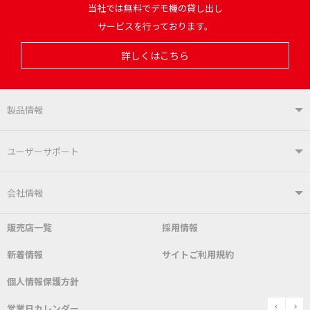
当社では無料でデモ機の貸し出し
サービスを行っております。
詳しくはこちら
製品情報
製品情報TOP
ユーザーサポート
はんだ付けシステム
はんだこて
ユーザーサポートTOP
会社情報
こて先
自動はんだ送り装置
販売店一覧
採用情報
よくあるご質問
デモ機貸し出しサービス
会社概要
社長あいさつ
新着情報
サイトご利用規約
SDS(MSDS)製品
測定器／こて先温度計
はんだ槽
総合カタログ
沿革
グットブランドについて
安全データシート
個人情報保護方針
表面実装/SMT関連
はんだ除去
prev
n
取扱説明書
通信販売
営業日カレンダー