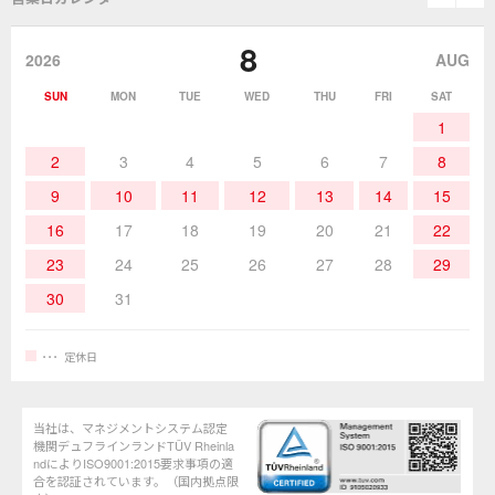
グットのあゆみ
8
作業環境／材料
はんだ／ケミカル
該非説明発行の申込み
販売終了品
2026
AUG
SUN
MON
TUE
WED
THU
FRI
SAT
熱加工
作業用工具
お問合せ・資料請求
1
2
3
4
5
6
7
8
9
10
11
12
13
14
15
16
17
18
19
20
21
22
23
24
25
26
27
28
29
30
31
定休日
当社は、マネジメントシステム認定
機関デュフラインランドTÜV Rheinla
ndによりISO9001:2015要求事項の適
合を認証されています。（国内拠点限