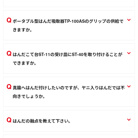
はんだこて
接続できるこて部が無いため、はんだこてとして使用できま
せん。
ポータブル型はんだ吸取器TP-100ASのグリップの供給で
はんだ吸取器 TP-100 TP-100AS TP-200
きますか。
はんだ除去
弊社への修理依頼をおすすめしますが、グリップのみ交換部
品として供給可能です。
はんだこて台ST-11の受け皿にST-40を取り付けることが
はんだ吸取器 TP-100 TP-100AS TP-200
できますか。
はんだ除去
ホルダーとST-40が接触しますが、少し押し込めば入れるこ
とができます。
真鍮へはんだ付けしたいのですが、ヤニ入りはんだでは不
はんだこて台 ST-11 ST-93、こて先クリーナー ST-40
向きでしょうか。
作業環境／材料
真鍮表面の酸化膜は厚いため不向きです。板金用フラックス
(BS-35)をご使用下さい。
はんだの融点を教えて下さい。
板金用フラックス BS-35
鉛入りはんだは約183℃。鉛フリーはんだは約217℃です。
はんだ／ケミカル