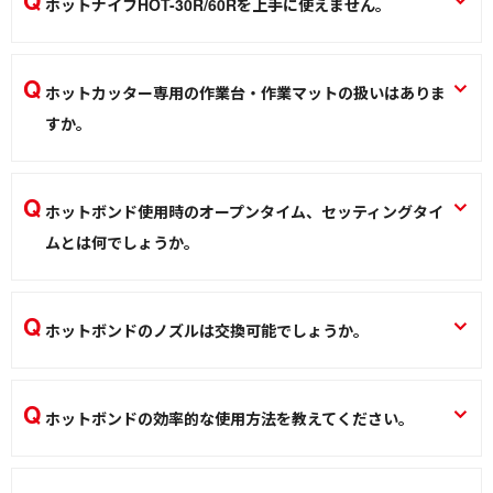
ホットナイフHOT-30R/60Rを上手に使えません。
ニクロムはんだこて KS-30R/KS-40R/KS-60R
力で切るのではなく、溶かしながらゆっくりと切ってくださ
はんだこて
い。
ホットカッター専用の作業台・作業マットの扱いはありま
ホットナイフ HOT-30R/60R
すか。
熱加工
弊社専用の製品の扱いはありません。ガラス板や木板など耐
熱性の高いものをご使用下さい。（金属板の使用は控えて下
ホットボンド使用時のオープンタイム、セッティングタイ
さい。熱伝導により作業に支障を及ぼす場合があります。）
ムとは何でしょうか。
ホットスライドカッター HE-110、マークカッター HE-31
接着剤の用語です。オープンタイムは一定時間内に貼り合わ
熱加工
せないといけない接着可能な時間。セットタイムは接着不良
ホットボンドのノズルは交換可能でしょうか。
を起こさないための圧着時間です。
HB-80のみノズル交換可能です。ノズルの種類はHB-80N-
ホットボンド HB-45/HB-80
B/SB/2Dとなります。詳細は下記URLから「交換部品」の欄
ホットボンドの効率的な使用方法を教えてください。
熱加工
をご参照下さい。https://www.goot.jp/products/detail/hb_80
数回使用後、約10秒休ませてください。（動きをスムーズに
ホットボンド HB-80