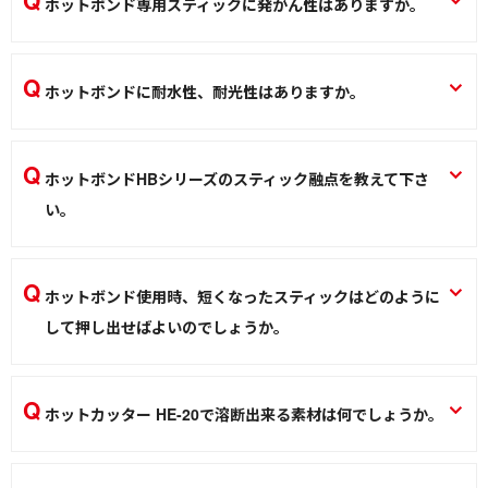
ホットボンド専用スティックに発がん性はありますか。
ホットボンド HB-45/HB-80
発がん性はありません。
熱加工
ホットスティック HB-40Sシリーズ、HB-100S/200Sシリーズ、HB-
ホットボンドに耐水性、耐光性はありますか。
300S-5KRS/HB-150S-RS
耐水性はありません。スティック自体は水に溶解せず撥水し
熱加工
ますが、接着部に水が浸透すると剥離する可能性がありま
ホットボンドHBシリーズのスティック融点を教えて下さ
す。耐光性については紫外線により変色する場合がありま
い。
す。
HB-40S/100S/200Sシリーズの軟化点：84℃、HB-300S-
ホットボンド HB-45/HB-80、ホットスティック HB-40Sシリーズ、HB-
100S/200Sシリーズ、HB-300S-5KRS/HB-150S-RS
5KRSは150℃となっております。
ホットボンド使用時、短くなったスティックはどのように
ホットスティック HB-40Sシリーズ、HB-100S/200Sシリーズ、HB-
して押し出せばよいのでしょうか。
熱加工
300S-5KRS/HB-150S-RS
新しいスティックを挿入口から追加して下さい。詳細は台紙
熱加工
に記載しています。
ホットカッター HE-20で溶断出来る素材は何でしょうか。
ホットボンド HB-45/HB-80
ナイロン、ビニール、ポリエステル、PET、アクリルなどが
熱加工