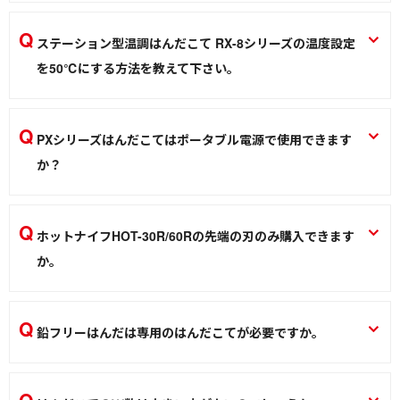
400〜500℃で毎日使用される場合、ステンレスツボ（POT-
50C/103C/203C/300C/400C）の場合は共晶はんだで約５年
21C）の場合は共晶はんだで約2〜3ヶ月、鉛フリーはんだで
以上、鉛フリーはんだで約３年を目安としております。
ステーション型温調はんだこて RX-8シリーズの温度設定
約0.5〜1ヶ月を目安としております。鋳鉄ツボ（POT-28C）
はんだ槽 POT-50C, POT-100C, POT-200C, POT-103C, POT-203C, POT-
を50℃にする方法を教えて下さい。
300C, POT-400C
の場合は鉛フリーはんだでも約一年を目安としております。
スリープ温度を0に変更して下さい。設定温度はスリープ温度
ソルダーポット POT-21C, POT-28C
はんだ槽
+50℃まで設定可能となっています。設定の変更方法は取扱
PXシリーズはんだこてはポータブル電源で使用できます
はんだ槽
説明書をご参照下さい。（説明書ダウンロードは
こちら
）
か？
ステーション型温調はんだこて RX-8シリーズ
本機は家庭などのコンセントからの給電を前提としており、
はんだこて
仕様は100V AC 50/60Hzの純正弦波で動作する設計です。ポ
ホットナイフHOT-30R/60Rの先端の刃のみ購入できます
ータブル電源やモバイル電源などのバッテリーからの給電に
か。
関しては、出力波形が純正弦波ではなく疑似正弦波や矩形波
先端の刃物単体の供給は行っておりません。こて先一式で交
を出力している製品が多いため動作保証はできかねます。ポ
換をお願いします。（HOT-30CU/60CU）
ータブル電源やインバータの説明書に正弦波に近いといった
鉛フリーはんだは専用のはんだこてが必要ですか。
ホットナイフ HOT-30R/HOT-60R
文言の記載があっても動作しない場合がありますがご了承く
鉛フリー対応表示のないはんだこても使用できます。ただ
ださい。
熱加工
し、通常のはんだこてで鉛フリーはんだを使用した場合、若