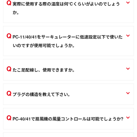
し、材料は静電対策品を使用していません。静電対策品が必
実際に使用する際の温度は何℃くらいがよいのでしょう
要な場合はSS-10ASをご検討下さい。
か。
はんだ吸煙機 SS-10
設定温度は340~360℃を推奨致しますが、作業により温度の
作業環境／材料
調整をお願いします。
PC-11/40/41をサーキュレーターに低速設定以下で使いた
温調はんだこて PX-201
いのですが使用可能でしょうか。
はんだこて
サーキュレーターへの使用は保証外ですが、内部に制御回路
（制御基板）が無い場合は使用可能です。但し、サーキュレ
たこ足配線し、使用できますか。
ーターの機種によってはモーターと共振してしまい、異音が
消費電力の合計が定格電力内であれば使用できますが、推奨
出てしまう場合があります。
はできません。
パワーコントローラー／ライトコントローラー PCシリーズ PC-11 PC-
プラグの構造を教えて下さい。
40 PC-41
パワーコントローラー／ライトコントローラー PCシリーズ PC-11 PC-
40 PC-41
刃の1本が本体回路経由しており、もう一本は電源コンセント
作業環境／材料
に直結しています。
PC-40/41で扇風機の風量コントロールは可能でしょうか?
作業環境／材料
パワーコントローラー／ライトコントローラー PCシリーズ PC-11 PC-
40 PC-41
タイマーなどの制御回路が無ければ使用可能です。