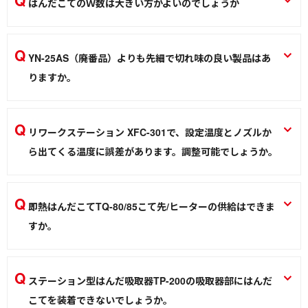
PXシリーズ（セラミックヒーター温度固定式/セラミックヒーター温度
はんだこてのＷ数は大きい方がよいのでしょうか
干作業性が落ちます。
調整機能付きはんだこて）
はんだ付けする対象物の大きさに合わせてW数を選んでくだ
はんだ／ケミカル
はんだこて
さい。
YN-25AS（廃番品）よりも先細で切れ味の良い製品はあ
りますか。
はんだこて
後継モデルはありません。
高硬度ニッパー YN-25AS
リワークステーション XFC-301で、設定温度とノズルか
ら出てくる温度に誤差があります。調整可能でしょうか。
作業用工具
温度のオフセット機能により調整可能です。調整方法につい
ては取扱説明書をご参照願います。
即熱はんだこてTQ-80/85こて先/ヒーターの供給はできま
リワークステーション XFC-301
すか。
表面実装/SMT関連
消耗部品も全て廃番となっており供給できません。後継機種
のTQ-95をご購入願います。
ステーション型はんだ吸取器TP-200の吸取器部にはんだ
即熱はんだこて TQ-77 TQ-95 TQ-80 TQ-85
こてを装着できないでしょうか。