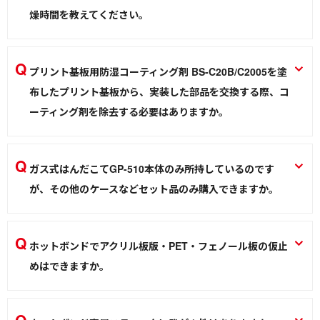
ホビー用ペースト BS-10/BS-15
燥時間を教えてください。
はんだ／ケミカル
はんだ／ケミカル
25℃（1時間）、25℃（1日:鉛筆硬度HB）、150℃（30分:
鉛筆硬度F）
プリント基板用防湿コーティング剤 BS-C20B/C2005を塗
プリント基板用防湿コーティング剤 BS-C20B/C2005
布したプリント基板から、実装した部品を交換する際、コ
ーティング剤を除去する必要はありますか。
はんだ／ケミカル
BS-C20B/C2005成分のシリコーンは、はんだこてや吸取器の
熱ではんだといっしょに溶けるため、 事前に除去する必要は
ガス式はんだこてGP-510本体のみ所持しているのです
ありません。
が、その他のケースなどセット品のみ購入できますか。
プリント基板用防湿コーティング剤 BS-C20B/C2005
申し訳ありませんが、ケースなどの単品販売は行っていませ
はんだ／ケミカル
ん。
ホットボンドでアクリル板版・PET・フェノール板の仮止
ガス式はんだこてGP-510
めはできますか。
はんだこて
接着可能ですが、強度を必要とされる場合は他の接着方法を
お試しください。