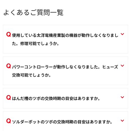
よくあるご質問一覧
使用している太洋電機産業製の機器が動作しなくなりまし
た。修理可能でしょうか。
可能です。修理依頼方法は２つあります。 ①購入された販売
店にて事前に修理依頼の上、現物を弊社へご送付ください。
パワーコントローラーが動作しなくなりました。ヒューズ
もしくは、②弊社通信販売ページの
ご注文フォーム
より事前
交換可能でしょうか。
に修理依頼の上、 現物を弊社へご送付ください。弊社通販経
修理扱いにてヒューズ交換可能です。ご購入された販売店に
由の場合、お支払方法（送料含）は弊社通販に準拠します。
修理依頼して下さい。
修理依頼の際は、不具合症状をお伝えください。
はんだ槽のツボの交換時期の目安はありますか。
パワーコントローラー／ライトコントローラー PCシリーズ PC-11 PC-
修理／サービス
40 PC-41
350℃で毎日使用される場合、ステンレスツボ（POT-
100C/200C）の場合は共晶はんだで約１年、鉛フリーはんだ
ソルダーポットのツボの交換時期の目安はありますか。
修理／サービス
でのご使用は推奨しておりません。鋳鉄ツボ（POT-