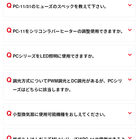
パワーコントローラー／ライトコントローラー PCシリーズ PC-11 PC-
PC-11/31のヒューズのスペックを教えて下さい。
作業環境／材料
40 PC-41
ガラス管ヒューズ 250V 3A
作業環境／材料
パワーコントローラー／ライトコントローラー PCシリーズ PC-11 PC-
PC-11をシリコンラバーヒーターの調整使用できますか。
40 PC-41
突入電流が大きいヒーターには使用できません。ヒータース
作業環境／材料
ペックの確認しご判断願います。
PCシリーズをLED照明に使用できますか。
パワーコントローラー／ライトコントローラー PCシリーズ PC-11 PC-
40 PC-41
LED照明には対応しておりません。
パワーコントローラー／ライトコントローラー PCシリーズ PC-11 PC-
調光方式についてPWM調光とDC調光があるが、PCシリ
作業環境／材料
40 PC-41
ーズはどちらに該当しますか。
作業環境／材料
どちらにも該当しません。位相調光になります。
パワーコントローラー／ライトコントローラー PCシリーズ PC-11 PC-
小型換気扇に使用可能機種をおしえてください。
40 PC-41
PC-40/41使用可能です。
作業環境／材料
パワーコントローラー／ライトコントローラー PCシリーズ PC-11 PC-