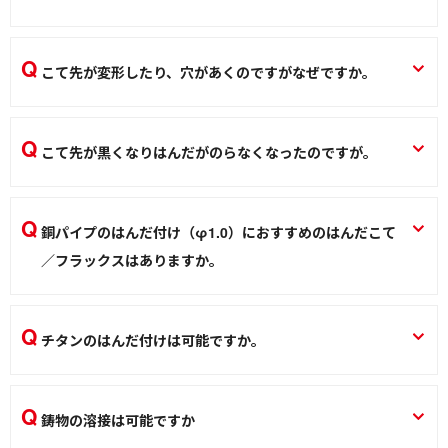
すすめします。
当社のレッドチップ、ブラックチップ（鉄メッキこて先）は
はんだこて
銅こて先の5〜20倍の寿命（当社比）が確保されたこて先で
こて先が変形したり、穴があくのですがなぜですか。
す。対応機種を確認してください。
こて先がはんだに侵食されるからです。こて先は消耗品です
はんだこて
ので、新しいこて先に交換してください。
こて先が黒くなりはんだがのらなくなったのですが。
はんだこて
黒いものは酸化膜です。電源を切り、こて先が冷えた状態で
目の細かい紙ヤスリで軽くこすって落としてください。酸化
銅パイプのはんだ付け（φ1.0）におすすめのはんだこて
膜を出来にくくするために、すぐにこて先にはんだを補充し
／フラックスはありますか。
てください。頻繁にこの現象が起きる場合は、チップリフレ
はんだこてはBN-80/100をおすすめします。フラックス・は
ッサーBS-2 をお使いください。
んだセットBS-3Aをおすすめします。
チタンのはんだ付けは可能ですか。
はんだこて
はんだこて
チタンははんだ付けできない素材です。
鋳物の溶接は可能ですか
はんだこて