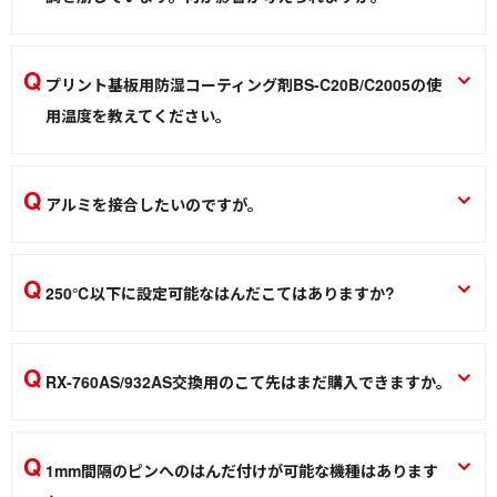
ガス式はんだこて GP-501/GP-510/GP-510SET、専用ガスGP-20
正式な因果関係は分かりませんが、異常を感じた場合は該当
はんだこて
製品のSDSを持ち医師に相談して下さい。（SDSダウンロー
プリント基板用防湿コーティング剤BS-C20B/C2005の使
ド https://www.goot.jp/support/sds)
用温度を教えてください。
はんだ／ケミカル
塗布乾燥後：–20℃〜180℃の範囲で使用できます。（保証
値ではありません。）
アルミを接合したいのですが。
プリント基板用防湿コーティング剤 BS-C20B/C2005
残念ながらはんだ付けは出来ません。簡易的な接合方法とし
はんだ／ケミカル
ては、ろう付けとなります。ろう付けにはバーナーをお使い
250℃以下に設定可能なはんだこてはありますか?
ください。アルミろうZA-4
標準品ですとPX-280/480、RX-802AS/852AS/822ASが設定可
https://www.goot.jp/products/detail/za_4
能です。（RXシリーズは内部設定のスリープ温度を“0”にして
アルミろう ZA-4
RX-760AS/932AS交換用のこて先はまだ購入できますか。
下さい。）
はんだこて
廃番となりました。
Smart Ironシリーズ PX-280 PX-480、ステーション型温調はんだこて
RXシリーズ RX-802AS RX-852AS RX-822AS
ステーション型温調はんだこて RXシリーズ RX-760AS RX-932AS RX-
1mm間隔のピンへのはんだ付けが可能な機種はあります
931 RX-931AS