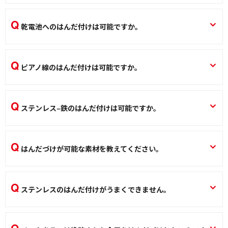
溶接はできません。
乾電池へのはんだ付けは可能ですか。
はんだこて
直接はんだ付けできますが、液漏れ等の危険があるためおす
すめしません。市販の乾電池用ソケットをご使用ください。
ピアノ線のはんだ付けは可能ですか。
はんだこて
可能です。フラックスはんだセットBS-4Aをおすすめしま
す。
ステンレス−鉄のはんだ付けは可能ですか。
BS-4A
可能です。蓄熱量の大きなはんだこてを使用し、対象物をし
はんだこて
っかりと加熱して下さい。はんだ付け時に対象物の塗装/サビ
はんだづけが可能な素材を教えてください。
をヤスリで除去してください。ステンレス専用はんだ・フラ
専用のフラックスが必要な場合がありますが銅、鉄、ステン
ックスセットのBS-4Aをおすすめします。
レス、ブリキ、真鍮等にははんだ付けできます。
BS-4A
ステンレスのはんだ付けがうまくできません。
はんだこて
はんだこて
はんだ付け対象物に対して、はんだこての熱量が低い可能性
があります。蓄熱量の大きなはんだこてを使用し、対象物を