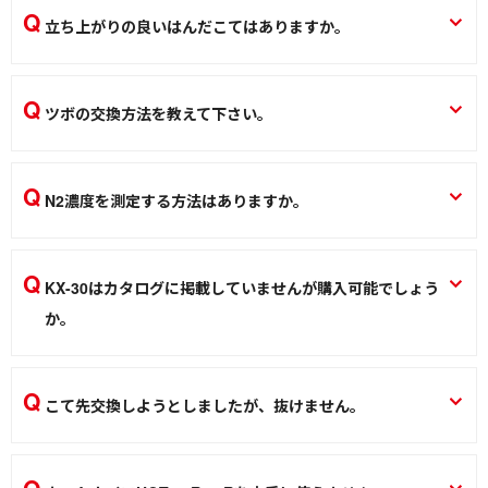
組成により異なりますので詳細はカタログまたは各製品ペー
立ち上がりの良いはんだこてはありますか。
ジ中央部「仕様」タブからご参照下さい。
RX-802ASは約6秒ではんだ付け可能な温度まで立ち上がりま
https://www.goot.jp/products/cat/solder
す。
ツボの交換方法を教えて下さい。
はんだ／ケミカル
ステーション型温調はんだこて RXシリーズ RX-802AS RX-812AS RX-
852AS RX-822AS
取扱説明書に記載しております。下記URLからダウンロード
できます。（取扱説明書ダウンロード
N2濃度を測定する方法はありますか。
はんだこて
https://www.goot.jp/support/manuals）
専用のN2濃度測定計が必要となります。弊社では専用の製品
ソルダーポット はんだ槽 POT-100C POT-102C POT-11C POT-21C
の取り扱いはありません。
KX-30はカタログに掲載していませんが購入可能でしょう
はんだ槽
N2ステーション NC-100R
か。
はんだこて
X-1100、X-2000Eに同梱のはんだこてのため単品販売を行っ
ておりません。同等品はKS-30Rになります。
こて先交換しようとしましたが、抜けません。
ニクロムはんだこて KS-30R KS-40R KS-60R KX-30
こて先がヒーターと焼き付いている可能性があります。ヒー
はんだこて
ターごと交換してください。