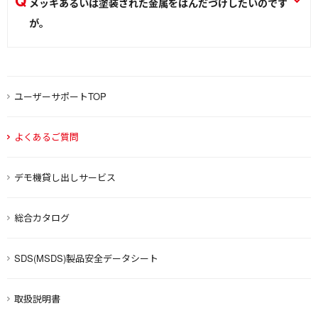
メッキあるいは塗装された金属をはんだづけしたいのです
しっかりと加熱して下さい。また、はんだ付け時に対象物の
が。
塗装/サビをヤスリで除去してください。ステンレス専用はん
メッキ・塗装をはがし金属面を露出する必要があります。塗
だ・フラックスセットのBS-4Aをおすすめします。
装/サビをヤスリなどで完全に除去してください。板金のはん
BS-4
だ付けには板金専用はんだ・フラックスセットBS-3Aをおす
ユーザーサポートTOP
はんだこて
すめします。
BS-3A
よくあるご質問
はんだこて
デモ機貸し出しサービス
総合カタログ
SDS(MSDS)製品安全データシート
取扱説明書