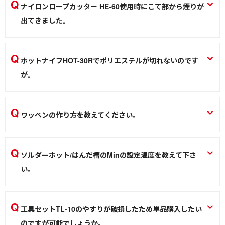
溶断できます。
ナイロンロープカッター HE-60使用時にこて部から煙りが
ホットカッター HE-20
出てきました。
熱加工
初回の使用時に煙がでる事があります。次回からは煙がでま
せんので、安心してご使用ください。
ホットナイフHOT-30Rでポリエステルが切れないのです
ナイロンロープカッター HE-60
が。
熱加工
ポリエステルの融点：260℃の為、温度不足です。HE-110の
使用をおすすめします。
ワッペンの作り方を教えてください。
ホットナイフ HOT-30R
YouTubeでフェルトの飾り切りを紹介しています。是非ご覧
熱加工
下さい。https://youtu.be/-HghuTOoERs?
ソルダーポット/はんだ槽のMinの設定温度を教えて下さ
si=w3MHR7bIGvc_0Wxt
い。
マークカッター HE-31
室温（25℃）から設定可能です。
熱加工
ソルダーポット はんだ槽 POT-100C POT-102C POT-11C POT-21C
工具セットTL-10のやすりが破損したため単品購入したい
のですが可能でしょうか。
はんだ槽