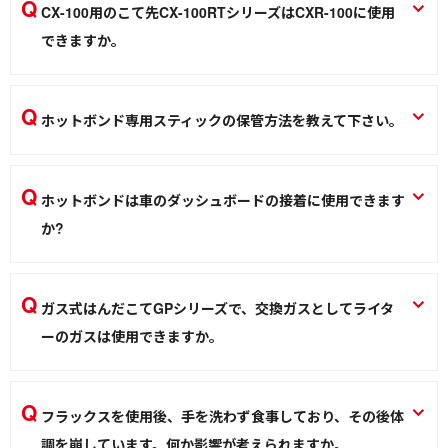
するため）
CX-100用のこて先CX-100RTシリーズはCXR-100に使用
熱加工
ホットボンド HB-45/HB-80
できますか。
熱加工
CX-100とCXR-100のこて先は共用のため使用できます。現在
はCXR-100RTシリーズに型式変更しており、CX-100, CXR-
ホットボンド専用スティックの保管方法を教えて下さい。
100に使用できます。
直射日光を避けてください。また、40℃以上になる場所で保
ハイパワーはんだこて CXR-100
管しないようにしてください。詳しくはSDSをご確認くださ
ホットボンドは車のダッシュボードの接着に使用できます
はんだこて
い。https://www.goot.jp/support/sds
か?
ホットスティック HB-40Sシリーズ、HB-100S/200Sシリーズ、HB-
300S-5KRS/HB-150S-RS
接着可能ですがおすすめしません。真夏日など高温になった
際に、溶解/外れる可能性があります。
ガス式はんだこてGPシリーズで、交換ガスとしてライタ
熱加工
ホットボンド HB-45/HB-80
ーのガスは使用できますか。
熱加工
専用ガス（GP-20）のご使用を推奨します。他のガスでも一
時的に使用できますがこて本体の寿命低下になる可能性が高
フラックスを使用後、手を洗わず食事しており、その後体
いため推奨できません。
調を崩しています。何か影響が考えられますか。