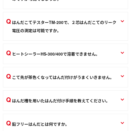
ヤスリのみの単品販売は行っておりません。類似品をホーム
センター等で購入して下さい。
はんだこてテスターTM-200で、２芯はんだこてのリーク
工具セット TL-10
電圧の測定は可能ですか。
作業用工具
2芯コードは基本的に測定できません。ヒーターパイプやナッ
トの金属部にアースラインを接続することで測定はできます
ヒートシーラーHS-300/400で溶着できません。
が、実使用上の保証になりません。
本機は薄物の溶着を想定した設計です。そのため、複数枚の
はんだこてテスター TM-200
ものや厚手のもの、アルミ等の金属と蒸着してある素材の溶
こて先が茶色くなってはんだ付けがうまくいきません。
測定器／こて先温度計
着には不向きです。初めて溶着する際は、加熱時間調整ダイ
こて先の状態を確認してみてください。 酸化している場合
ヤルの小さい方から様子を見つつ、徐々に上げていく形でご
は、下記URLにメンテナンス方法の動画がございます。 ご参
使用ください。
はんだ槽を用いたはんだ付け手順を教えてください。
考にしてください。 https://vimeo.com/628958363
HSシリーズ(ヒートシーラー) HS-300 HS-400
はんだ付け箇所にフラックスを塗布してください。その後、
はんだこて
熱加工
はんだ槽に浸漬させてください。 ※基板は、PCB-1などを使
鉛フリーはんだとは何ですか。
用すると便利です。