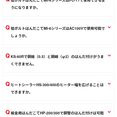
低ボルトはんだこてMI-6シリーズはPC-11で使用できるよ
40 PC-41
うになりますか。
作業環境／材料
PC-11を使用することはできません。
低ボルトはんだこて MI-6-6V MI-6-12V
低ボルトはんだこてMI-6シリーズはAC100Vで使用可能で
しょうか。
はんだこて
12V専用のため100Vでは使用できません。
低ボルトはんだこて MI-6-6V MI-6-12V
KS-60Rで銅板（0.5）と銅線（φ2）のはんだ付けがうま
くできません。
はんだこて
より熱量の大きなはんだこてを使用してください。板金用フ
ラックスの併用をおすすめします。
ヒートシーラーHS-300/400のヒーター幅を広げることは
ニクロムはんだこて KS-40R KS-60R KX-30
できますか。
はんだこて
幅は決まっていますので、広げることはできません。
ヒートシーラー HS-300 HS-400
板金用はんだこてHP-200/300で銅管のはんだ付けは可能