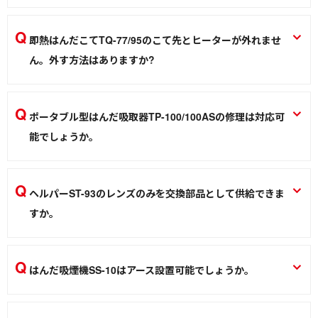
有害な鉛を含まない、環境にやさしいはんだです。他のはん
ソルダーポット はんだ槽 POTシリーズ
だに比べて融点が高いので、Ｗ数の高いはんだこてを使用し
即熱はんだこてTQ-77/95のこて先とヒーターが外れませ
はんだ槽
てください。また、鉛フリーはんだを使用することで、こて
ん。外す方法はありますか?
先寿命が短くなりますので注意してください。
こて先とヒーターが焼き付いた状態です。少し力を入れ外れ
はんだこて
ないようでしたら、ヒーターも交換をお願いします。
ポータブル型はんだ吸取器TP-100/100ASの修理は対応可
即熱はんだこて TQ-77 TQ-95 TQ-80 TQ-85
能でしょうか。
はんだこて
基本的に修理可能です。購入された販売店 もしくは 弊
社 通販部に依頼下さい。
ヘルパーST-93のレンズのみを交換部品として供給できま
はんだ吸取器 TP-100 TP-100AS TP-200
すか。
はんだ除去
レンズフレーム付（ST92LENSASSY）で供給を行っていま
す。
はんだ吸煙機SS-10はアース設置可能でしょうか。
はんだこて台 ST-11 ST-93
3芯コードを使用していますのでアース設置可能です。しか
作業環境／材料