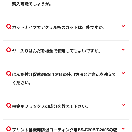
購入可能でしょうか。
熱加工
販売を終了いたしました。同等機種（POT-21Cなど）への変
更をお願いします。
ホットナイフでアクリル板のカットは可能ですか。
ソルダーポット はんだ槽 POT-100C POT-102C POT-11C POT-21C
カット可能ですが、厚みにより切断しにくいものがありま
はんだ槽
す。
ヤニ入りはんだを板金で使用してもよいですか。
ホットナイフ HOT-30R/60R
板金専用のフラックスを併用しないとはんだづけしにくいで
熱加工
す。また、フラックスを使用した場合は必ずしっかり洗浄し
はんだ付け促進剤BS-10/15の使用方法と注意点を教えて
てください。
ください。
はんだこて
BS-10/15はペースト状のはんだ付け促進剤です。はんだ付け
時に綿棒などで対象物に塗布してく下さい。BS-10/15は弱酸
板金用フラックスの成分を教えて下さい。
性成分を含みますので精密プリント基板などに使用すると、
塩化亜鉛、塩化アンモニュウム、塩化水素、水です。
サビなどが発生し動作不良を起こす恐れがありますのでご注
板金用フラックス BS-35/BS-3500/BS-3505、はんだ付けセット BS-3A
意ください。
プリント基板用防湿コーティング剤BS-C20B/C2005の乾