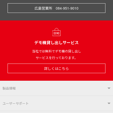
広島営業所 084-951-9010
デモ機貸し出しサービス
当社では無料でデモ機の貸し出し
サービスを行っております。
詳しくはこちら
製品情報
製品情報TOP
ユーザーサポート