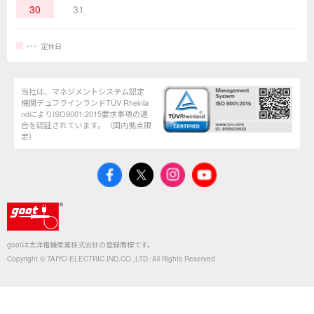
30
31
定休日
当社は、マネジメントシステム認定
機関デュフラインランドTÜV Rheinla
ndによりISO9001:2015要求事項の適
合を認証されています。（国内拠点限
定）
gootは太洋電機産業株式会社の登録商標です。
Copyright © TAIYO ELECTRIC IND.CO.,LTD. All Rights Reserved.