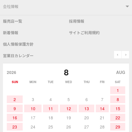
はんだ付けシステム
はんだこて
ユーザーサポートTOP
会社情報
こて先
自動はんだ送り装置
販売店一覧
採用情報
よくあるご質問
デモ機貸し出しサービス
会社概要
社長あいさつ
新着情報
サイトご利用規約
SDS(MSDS)製品
測定器／こて先温度計
はんだ槽
総合カタログ
沿革
グットブランドについて
安全データシート
個人情報保護方針
表面実装/SMT関連
はんだ除去
prev
n
取扱説明書
通信販売
営業日カレンダー
グットのあゆみ
8
作業環境／材料
はんだ／ケミカル
該非説明発行の申込み
販売終了品
2026
AUG
SUN
MON
TUE
WED
THU
FRI
SAT
熱加工
作業用工具
お問合せ・資料請求
1
2
3
4
5
6
7
8
9
10
11
12
13
14
15
16
17
18
19
20
21
22
23
24
25
26
27
28
29