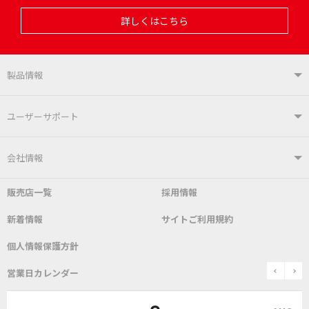
詳しくはこちら
製品情報
製品情報TOP
ユーザーサポート
はんだ付けシステム
はんだこて
ユーザーサポートTOP
会社情報
こて先
自動はんだ送り装置
販売店一覧
採用情報
よくあるご質問
デモ機貸し出しサービス
会社概要
社長あいさつ
新着情報
サイトご利用規約
SDS(MSDS)製品
測定器／こて先温度計
はんだ槽
総合カタログ
沿革
グットブランドについて
安全データシート
個人情報保護方針
表面実装/SMT関連
はんだ除去
prev
n
取扱説明書
通信販売
営業日カレンダー
グットのあゆみ
作業環境／材料
はんだ／ケミカル