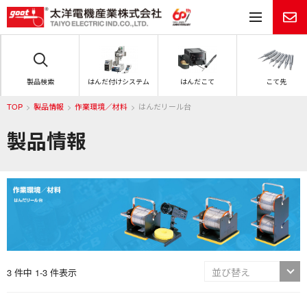
メ
製品検索
はんだ付けシステム
はんだこて
こて先
TOP
製品情報
作業環境／材料
はんだリール台
製品情報
3 件中 1-3 件表示