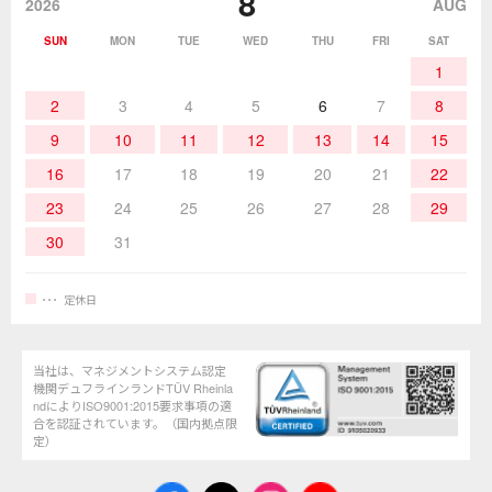
8
該非説明発行の申込み
販売終了品
2026
AUG
SUN
MON
TUE
WED
THU
FRI
SAT
熱加工
作業用工具
お問合せ・資料請求
1
2
3
4
5
6
7
8
9
10
11
12
13
14
15
16
17
18
19
20
21
22
23
24
25
26
27
28
29
30
31
定休日
当社は、マネジメントシステム認定
機関デュフラインランドTÜV Rheinla
ndによりISO9001:2015要求事項の適
合を認証されています。（国内拠点限
定）