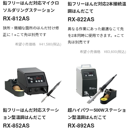
鉛フリーはんだ対応マイクロ
鉛フリーはんだ対応2本接続温
ソルダリングステーション
調はんだこて
RX-812AS
RX-822AS
狭所・微細な箇所のはんだ付け修
異なる作業にあった最適なこて先
正に！※こて先は別売です
を2本同時に使用できます。※こて
先は別売です
希望小売価格 ¥41,580(税込)
希望小売価格 ¥83,600(税込)
鉛フリーはんだ対応ステーシ
超ハイパワー500Wステーショ
ョン型温調はんだこて
ン型温調はんだこて
RX-852AS
RX-892AS