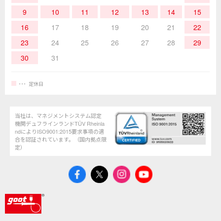
9
10
11
12
13
14
15
16
17
18
19
20
21
22
23
24
25
26
27
28
29
30
31
定休日
当社は、マネジメントシステム認定
機関デュフラインランドTÜV Rheinla
ndによりISO9001:2015要求事項の適
合を認証されています。（国内拠点限
定）