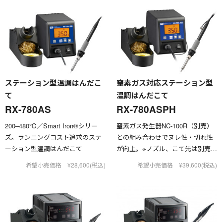
ステーション型温調はんだこ
窒素ガス対応ステーション型
て
温調はんだこて
RX-780AS
RX-780ASPH
200–480℃／Smart Iron®︎シリー
窒素ガス発生器NC-100R（別売）
ズ。ランニングコスト追求のステ
との組み合わせでヌレ性・切れ性
ーション型温調はんだこて
が向上。※ノズル、こて先は別売で
す
希望小売価格 ¥28,600(税込)
希望小売価格 ¥39,600(税込)