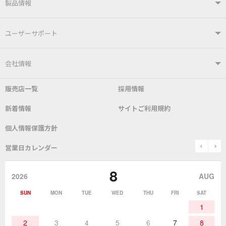
製品情報
製品情報TOP
ユーザーサポート
はんだ付けシステム
はんだこて
ユーザーサポートTOP
会社情報
こて先
自動はんだ送り装置
販売店一覧
採用情報
よくあるご質問
デモ機貸し出しサービス
会社概要
社長あいさつ
新着情報
サイトご利用規約
SDS(MSDS)製品
測定器／こて先温度計
はんだ槽
総合カタログ
沿革
グットブランドについて
安全データシート
個人情報保護方針
表面実装/SMT関連
はんだ除去
prev
n
取扱説明書
通信販売
営業日カレンダー
グットのあゆみ
8
作業環境／材料
はんだ／ケミカル
該非説明発行の申込み
販売終了品
2026
AUG
SUN
MON
TUE
WED
THU
FRI
SAT
熱加工
作業用工具
お問合せ・資料請求
1
2
3
4
5
6
7
8