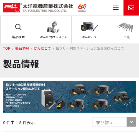
メ
製品検索
はんだ付けシステム
はんだこて
こて先
TOP
製品情報
はんだこて
鉛フリー対応ステーション型温調はんだこて
製品情報
9 件中 1-8 件表示