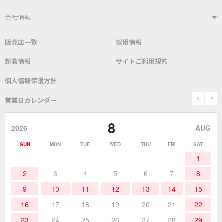
はんだ付けシステム
はんだこて
ユーザーサポートTOP
会社情報
こて先
自動はんだ送り装置
販売店一覧
採用情報
よくあるご質問
デモ機貸し出しサービス
会社概要
社長あいさつ
新着情報
サイトご利用規約
SDS(MSDS)製品
測定器／こて先温度計
はんだ槽
総合カタログ
沿革
グットブランドについて
安全データシート
個人情報保護方針
表面実装/SMT関連
はんだ除去
prev
n
取扱説明書
通信販売
営業日カレンダー
グットのあゆみ
8
作業環境／材料
はんだ／ケミカル
該非説明発行の申込み
販売終了品
2026
AUG
SUN
MON
TUE
WED
THU
FRI
SAT
熱加工
作業用工具
お問合せ・資料請求
1
2
3
4
5
6
7
8
9
10
11
12
13
14
15
16
17
18
19
20
21
22
23
24
25
26
27
28
29