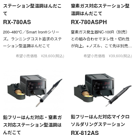
ステーション型温調はんだこ
窒素ガス対応ステーション型
て
温調はんだこて
RX-780AS
RX-780ASPH
200–480℃／Smart Iron®︎シリー
窒素ガス発生器NC-100R（別売）
ズ。ランニングコスト追求のステ
との組み合わせでヌレ性・切れ性
ーション型温調はんだこて
が向上。※ノズル、こて先は別売で
す
希望小売価格 ¥28,600(税込)
希望小売価格 ¥39,600(税込)
鉛フリーはんだ対応マイクロ
鉛フリーはんだ対応・窒素ガ
ソルダリングステーション
ス対応ステーション型温調は
RX-812AS
んだこて