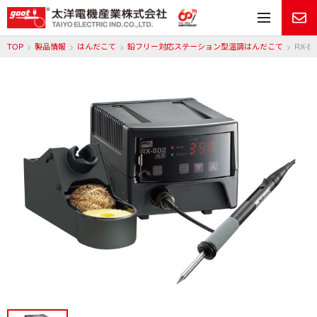
メ
TOP
製品情報
はんだこて
鉛フリー対応ステーション型温調はんだこて
RX-80