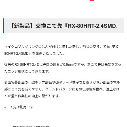
【新製品】交換こて先『RX-80HRT-2.4SMD』
マイクロソルダリングのはんだ付けに適した新しい形状の交換こて先『RX-
80HRT-2.4SMD』を発売いたしました。
従来のRX-80HRT-2.4Dは先端の厚みが0.5mmですが、新こて先は先端を尖っ
たエッジ形状にしております。
表面実装部品の小型チップ部品やQFPリード端子など高さが低い部品の電極
部にこて先を当てやすく、グランドパターンにも熱伝導性が優れ、適正なは
んだ量と作業性の向上に繋がります。
※こて先は別売です