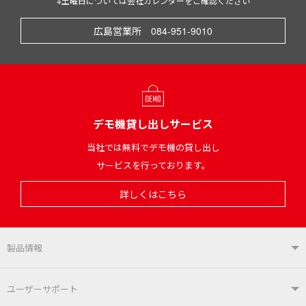
※土曜日については会社カレンダーをご確認ください
広島営業所 084-951-9010
デモ機貸し出しサービス
当社では無料でデモ機の貸し出し
サービスを行っております。
詳しくはこちら
製品情報
製品情報TOP
ユーザーサポート