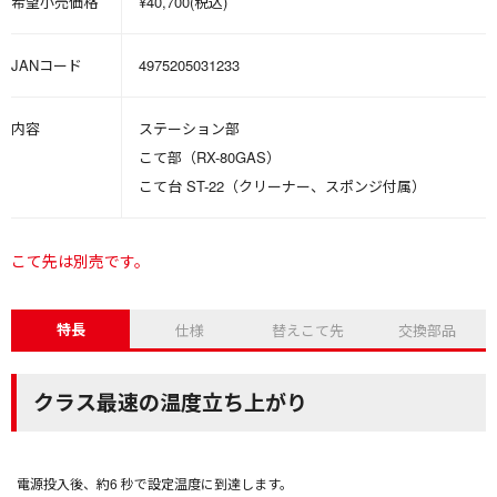
希望小売価格
¥40,700(税込)
JANコード
4975205031233
内容
ステーション部
こて部（RX-80GAS）
こて台 ST-22（クリーナー、スポンジ付属）
こて先は別売です。
特長
仕様
替えこて先
交換部品
クラス最速の温度立ち上がり
電源投入後、約6 秒で設定温度に到達します。