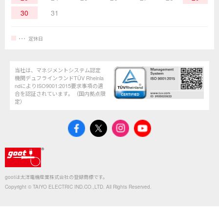
30
31
定休日
当社は、マネジメントシステム認定
機関デュフラインランドTÜV Rheinla
ndによりISO9001:2015要求事項の適
合を認証されています。（国内拠点限
定）
gootは太洋電機産業株式会社の登録商標です。
Copyright © TAIYO ELECTRIC IND.CO.,LTD. All Rights Reserved.