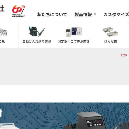
私たちについて
製品情報
カスタマイ
て先
自動はんだ送り装置
測定器／こて先温度計
はんだ槽
TOP