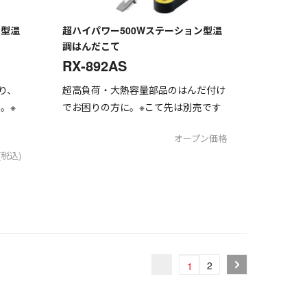
ン型温
超ハイパワー500Wステーション型温
調はんだこて
RX-892AS
り、
超高負荷・大熱容量部品のはんだ付け
。※
でお困りの方に。※こて先は別売です
オープン価格
(税込)
2
1