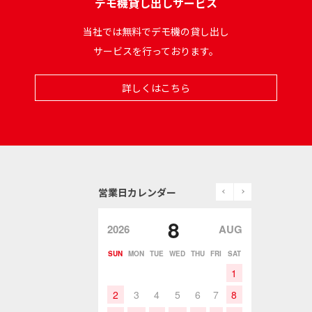
デモ機貸し出しサービス
当社では無料でデモ機の貸し出し
サービスを行っております。
詳しくはこちら
prev
next
営業日カレンダー
8
2026
AUG
SUN
MON
TUE
WED
THU
FRI
SAT
1
2
3
4
5
6
7
8