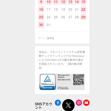
9
10
11
12
13
14
15
16
17
18
19
20
21
22
23
24
25
26
27
28
29
30
31
定休日
当社は、マネジメントシステム認定機
関デュフラインランドTÜV Rheinland
によりISO9001:2015要求事項の適合
を認証されています。（国内拠点限
定）
SNSアカウ
ント