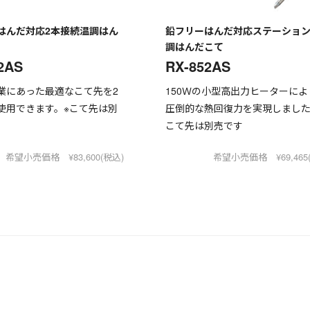
はんだ対応2本接続温調はん
鉛フリーはんだ対応ステーショ
調はんだこて
2AS
RX-852AS
業にあった最適なこて先を2
150Ｗの小型高出力ヒーターによ
使用できます。※こて先は別
圧倒的な熱回復力を実現しました
こて先は別売です
希望小売価格 ¥83,600(税込)
希望小売価格 ¥69,465