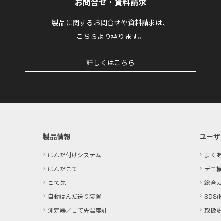
お問合せ・資料請求
製品に関するお問合せや資料請求は、
こちらより承ります。
詳しくはこちら
製品情報
ユーザ
はんだ付けシステム
よく
はんだこて
デモ
こて先
総合
自動はんだ送り装置
SDS(
測定器／こて先温度計
取扱