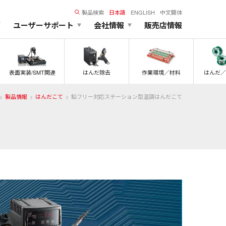
製品検索
日本語
ENGLISH
中文簡体
ズ
ユーザーサポート
会社情報
販売店情報
表面実装/SMT関連
はんだ除去
作業環境／材料
はんだ／
製品情報
はんだこて
鉛フリー対応ステーション型温調はんだこて