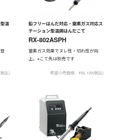
ン型温
鉛フリーはんだ対応・窒素ガス対応ス
テーション型温調はんだこて
RX-802ASPH
版登
窒素ガス効果でヌレ性・切れ性が向
上。※こて先は別売です
(税込)
希望小売価格 ¥56,100(税込)