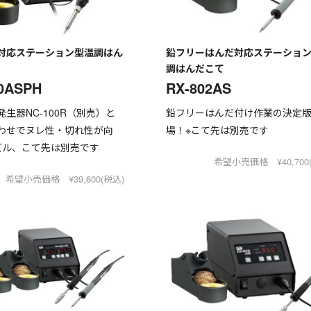
対応ステーション型温調はん
鉛フリーはんだ対応ステーショ
調はんだこて
0ASPH
RX-802AS
生器NC-100R（別売）と
鉛フリーはんだ付け作業の決定
わせでヌレ性・切れ性が向
場！※こて先は別売です
ズル、こて先は別売です
希望小売価格 ¥40,700
希望小売価格 ¥39,600(税込)