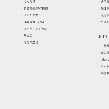
はんだ槽
通信
表面実装/SMT関連
該非
はんだ除去
販売
作業環境／材料
お問
はんだ／ケミカル
熱加工
おすす
作業用工具
工具
導入
taiyo 
ホッ
実習