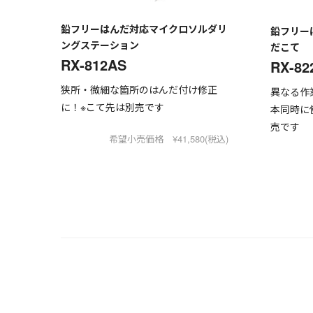
鉛フリーはんだ対応マイクロソルダリ
鉛フリー
ングステーション
だこて
RX-812AS
RX-82
狭所・微細な箇所のはんだ付け修正
異なる作
に！※こて先は別売です
本同時に
売です
希望小売価格 ¥41,580(税込)