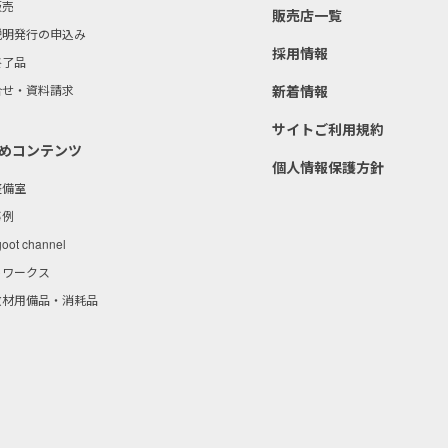
販売
販売店一覧
説明発行の申込み
採用情報
終了品
合せ・資料請求
新着情報
サイトご利用規約
めコンテンツ
個人情報保護方針
整備室
事例
goot channel
トワークス
教材用備品・消耗品