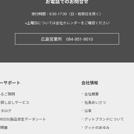
お電話でのお問合せ
受付時間：9:30-17:30（日・祝祭日を除く）
※土曜日については会社カレンダーをご確認ください
広島営業所 084-951-9010
ーサポート
会社情報
あるご質問
会社概要
機貸し出しサービス
社長あいさつ
カタログ
沿革
MSDS)製品
安全データシート
グットブランドについて
説明書
グットのあゆみ