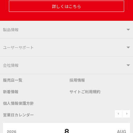
詳しくはこちら
製品情報
製品情報TOP
ユーザーサポート
はんだ付けシステム
はんだこて
ユーザーサポートTOP
会社情報
こて先
自動はんだ送り装置
販売店一覧
採用情報
よくあるご質問
デモ機貸し出しサービス
会社概要
社長あいさつ
新着情報
サイトご利用規約
SDS(MSDS)製品
測定器／こて先温度計
はんだ槽
総合カタログ
沿革
グットブランドについて
安全データシート
個人情報保護方針
表面実装/SMT関連
はんだ除去
prev
n
取扱説明書
通信販売
営業日カレンダー
グットのあゆみ
8
作業環境／材料
はんだ／ケミカル
該非説明発行の申込み
販売終了品
2026
AUG