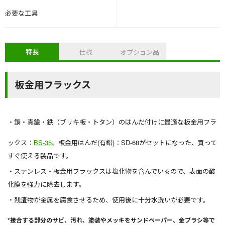
必要な工具
特長
仕様
オプション品
板金用フラックス
銅・真鍮・鉄（ブリキ板・トタン）のはんだ付けに最適な板金用フラ
ックス：
BS-35
、板金用はんだ(有鉛)：SD-68がセットになった、買って
すぐ使える製品です。
ステンレス・板金用フラックスは塩化物を含んでいるので、表面の酸
化膜を強力に除去します。
残渣物が金属を腐食させるため、使用後に十分水洗いが必要です。
*接合する部分のサビ、汚れ、塗装やメッキをサンドペーパー、金ブラシ等で