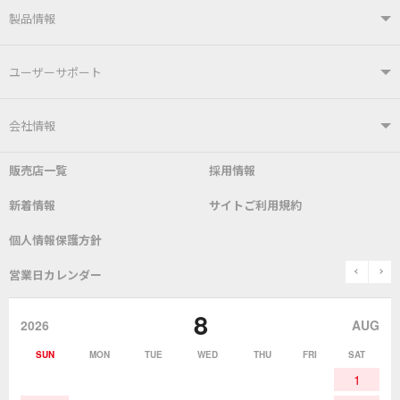
製品情報
製品情報TOP
ユーザーサポート
はんだ付けシステム
はんだこて
ユーザーサポートTOP
会社情報
こて先
自動はんだ送り装置
販売店一覧
採用情報
よくあるご質問
デモ機貸し出しサービス
会社概要
社長あいさつ
新着情報
サイトご利用規約
SDS(MSDS)製品
測定器／こて先温度計
はんだ槽
総合カタログ
沿革
グットブランドについて
安全データシート
個人情報保護方針
表面実装/SMT関連
はんだ除去
prev
n
取扱説明書
通信販売
営業日カレンダー
グットのあゆみ
8
作業環境／材料
はんだ／ケミカル
該非説明発行の申込み
販売終了品
2026
AUG
SUN
MON
TUE
WED
THU
FRI
SAT
熱加工
作業用工具
お問合せ・資料請求
1