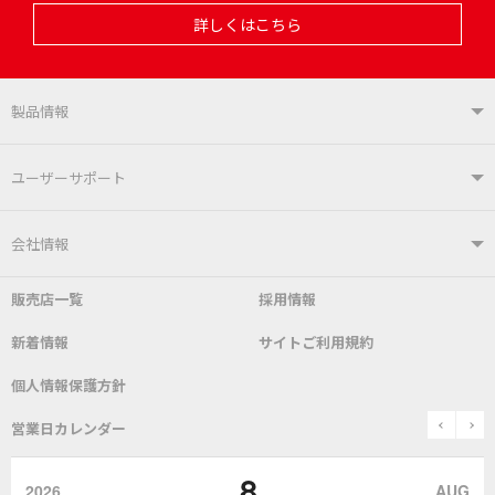
詳しくはこちら
製品情報
製品情報TOP
ユーザーサポート
はんだ付けシステム
はんだこて
ユーザーサポートTOP
会社情報
こて先
自動はんだ送り装置
販売店一覧
採用情報
よくあるご質問
デモ機貸し出しサービス
会社概要
社長あいさつ
新着情報
サイトご利用規約
SDS(MSDS)製品
測定器／こて先温度計
はんだ槽
総合カタログ
沿革
グットブランドについて
安全データシート
個人情報保護方針
表面実装/SMT関連
はんだ除去
prev
n
取扱説明書
通信販売
営業日カレンダー
グットのあゆみ
8
作業環境／材料
はんだ／ケミカル
該非説明発行の申込み
販売終了品
2026
AUG