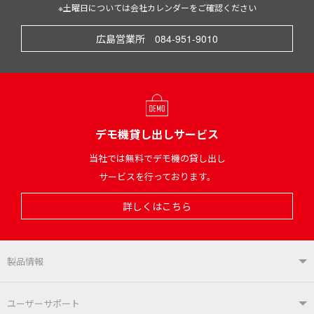
※土曜日については会社カレンダーをご確認ください
広島営業所 084-951-9010
デモ機貸し出しサービス
当社では無料でデモ機の貸し出し
サービスを行っております。
詳しくはこちら
製品情報
製品情報TOP
ユーザーサポート