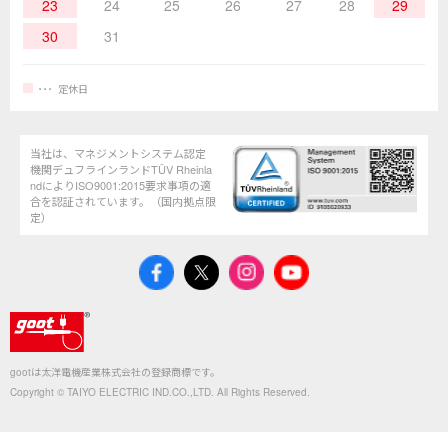
23
24
25
26
27
28
29
30
31
定休日
当社は、マネジメントシステム認定
機関デュフラインランドTÜV Rheinla
ndによりISO9001:2015要求事項の適
合を認証されています。（国内拠点限
定）
gootは太洋電機産業株式会社の登録商標です。
Copyright © TAIYO ELECTRIC IND.CO.,LTD. All Rights Reserved.