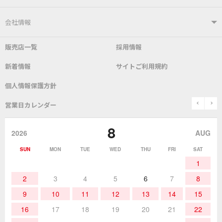
はんだ付けシステム
はんだこて
ユーザーサポートTOP
会社情報
こて先
自動はんだ送り装置
販売店一覧
採用情報
よくあるご質問
デモ機貸し出しサービス
会社概要
社長あいさつ
新着情報
サイトご利用規約
SDS(MSDS)製品
測定器／こて先温度計
はんだ槽
総合カタログ
沿革
グットブランドについて
安全データシート
個人情報保護方針
表面実装/SMT関連
はんだ除去
prev
n
取扱説明書
通信販売
営業日カレンダー
グットのあゆみ
8
作業環境／材料
はんだ／ケミカル
該非説明発行の申込み
販売終了品
2026
AUG
SUN
MON
TUE
WED
THU
FRI
SAT
熱加工
作業用工具
お問合せ・資料請求
1
2
3
4
5
6
7
8
9
10
11
12
13
14
15
16
17
18
19
20
21
22