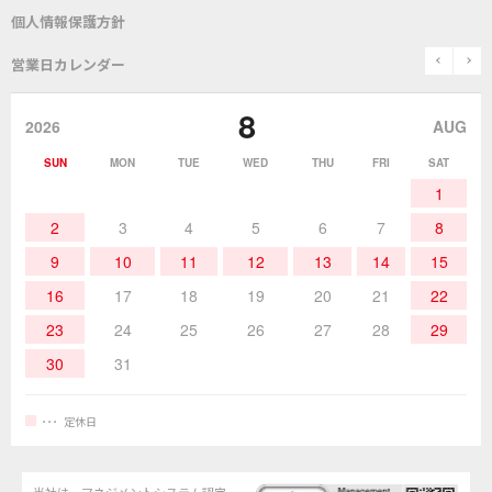
総合カタログ
沿革
グットブランドについて
安全データシート
個人情報保護方針
表面実装/SMT関連
はんだ除去
prev
n
取扱説明書
通信販売
営業日カレンダー
グットのあゆみ
8
作業環境／材料
はんだ／ケミカル
該非説明発行の申込み
販売終了品
2026
AUG
SUN
MON
TUE
WED
THU
FRI
SAT
熱加工
作業用工具
お問合せ・資料請求
1
2
3
4
5
6
7
8
9
10
11
12
13
14
15
16
17
18
19
20
21
22
23
24
25
26
27
28
29
30
31
定休日
当社は、マネジメントシステム認定