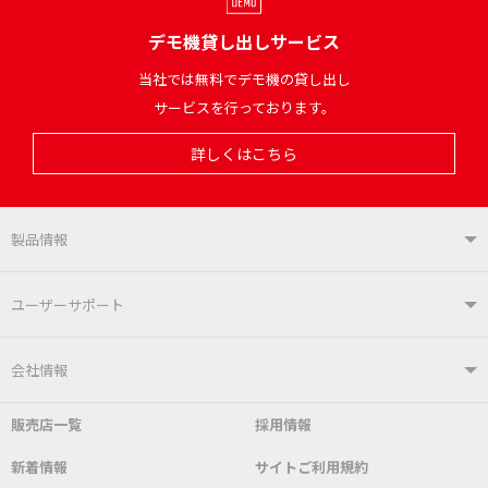
デモ機貸し出しサービス
当社では無料でデモ機の貸し出し
サービスを行っております。
詳しくはこちら
製品情報
製品情報TOP
ユーザーサポート
はんだ付けシステム
はんだこて
ユーザーサポートTOP
会社情報
こて先
自動はんだ送り装置
販売店一覧
採用情報
よくあるご質問
デモ機貸し出しサービス
会社概要
社長あいさつ
新着情報
サイトご利用規約
SDS(MSDS)製品
測定器／こて先温度計
はんだ槽