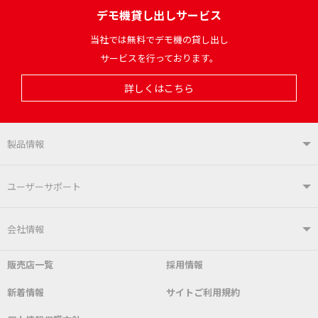
デモ機貸し出しサービス
当社では無料でデモ機の貸し出し
サービスを行っております。
詳しくはこちら
製品情報
製品情報TOP
ユーザーサポート
はんだ付けシステム
はんだこて
ユーザーサポートTOP
会社情報
こて先
自動はんだ送り装置
販売店一覧
採用情報
よくあるご質問
デモ機貸し出しサービス
会社概要
社長あいさつ
新着情報
サイトご利用規約
SDS(MSDS)製品
測定器／こて先温度計
はんだ槽
総合カタログ
沿革
グットブランドについて
安全データシート