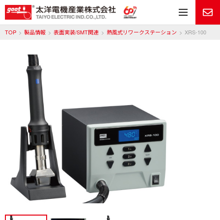
メ
TOP
製品情報
表面実装/SMT関連
熱風式リワークステーション
XRS-100