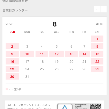
個人情報保護方針
表面実装/SMT関連
はんだ除去
prev
n
取扱説明書
通信販売
営業日カレンダー
グットのあゆみ
8
作業環境／材料
はんだ／ケミカル
該非説明発行の申込み
販売終了品
2026
AUG
SUN
MON
TUE
WED
THU
FRI
SAT
熱加工
作業用工具
お問合せ・資料請求
1
2
3
4
5
6
7
8
9
10
11
12
13
14
15
16
17
18
19
20
21
22
23
24
25
26
27
28
29
30
31
定休日
当社は、マネジメントシステム認定
機関デュフラインランドTÜV Rheinla