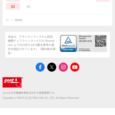
30
31
定休日
当社は、マネジメントシステム認定
機関デュフラインランドTÜV Rheinla
ndによりISO9001:2015要求事項の適
合を認証されています。（国内拠点限
定）
gootは太洋電機産業株式会社の登録商標です。
Copyright © TAIYO ELECTRIC IND.CO.,LTD. All Rights Reserved.