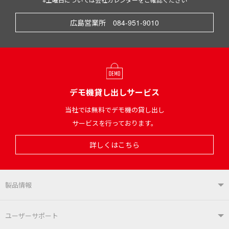
広島営業所 084-951-9010
デモ機貸し出しサービス
当社では無料でデモ機の貸し出し
サービスを行っております。
詳しくはこちら
製品情報
製品情報TOP
ユーザーサポート