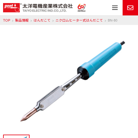
メ
TOP
製品情報
はんだこて
ニクロムヒーター式はんだこて
BN-80