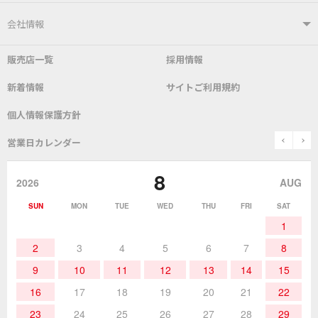
はんだ付けシステム
はんだこて
ユーザーサポートTOP
会社情報
こて先
自動はんだ送り装置
販売店一覧
採用情報
よくあるご質問
デモ機貸し出しサービス
会社概要
社長あいさつ
新着情報
サイトご利用規約
SDS(MSDS)製品
測定器／こて先温度計
はんだ槽
総合カタログ
沿革
グットブランドについて
安全データシート
個人情報保護方針
表面実装/SMT関連
はんだ除去
prev
n
取扱説明書
通信販売
営業日カレンダー
グットのあゆみ
8
作業環境／材料
はんだ／ケミカル
該非説明発行の申込み
販売終了品
2026
AUG
SUN
MON
TUE
WED
THU
FRI
SAT
熱加工
作業用工具
お問合せ・資料請求
1
2
3
4
5
6
7
8
9
10
11
12
13
14
15
16
17
18
19
20
21
22
23
24
25
26
27
28
29