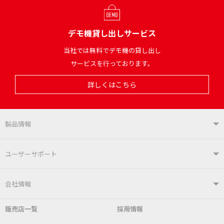
デモ機貸し出しサービス
当社では無料でデモ機の貸し出し
サービスを行っております。
詳しくはこちら
製品情報
製品情報TOP
ユーザーサポート
はんだ付けシステム
はんだこて
ユーザーサポートTOP
会社情報
こて先
自動はんだ送り装置
販売店一覧
採用情報
よくあるご質問
デモ機貸し出しサービス
会社概要
社長あいさつ