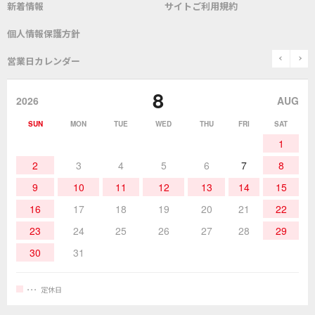
新着情報
サイトご利用規約
SDS(MSDS)製品
測定器／こて先温度計
はんだ槽
総合カタログ
沿革
グットブランドについて
安全データシート
個人情報保護方針
表面実装/SMT関連
はんだ除去
prev
n
取扱説明書
通信販売
営業日カレンダー
グットのあゆみ
8
作業環境／材料
はんだ／ケミカル
該非説明発行の申込み
販売終了品
2026
AUG
SUN
MON
TUE
WED
THU
FRI
SAT
熱加工
作業用工具
お問合せ・資料請求
1
2
3
4
5
6
7
8
9
10
11
12
13
14
15
16
17
18
19
20
21
22
23
24
25
26
27
28
29
30
31
定休日