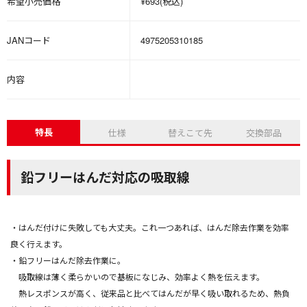
希望小売価格
¥693(税込)
JANコード
4975205310185
内容
特長
仕様
替えこて先
交換部品
鉛フリーはんだ対応の吸取線
・はんだ付けに失敗しても大丈夫。これ一つあれば、はんだ除去作業を効率
良く行えます。
・鉛フリーはんだ除去作業に。
吸取線は薄く柔らかいので基板になじみ、効率よく熱を伝えます。
熱レスポンスが高く、従来品と比べてはんだが早く吸い取れるため、熱負