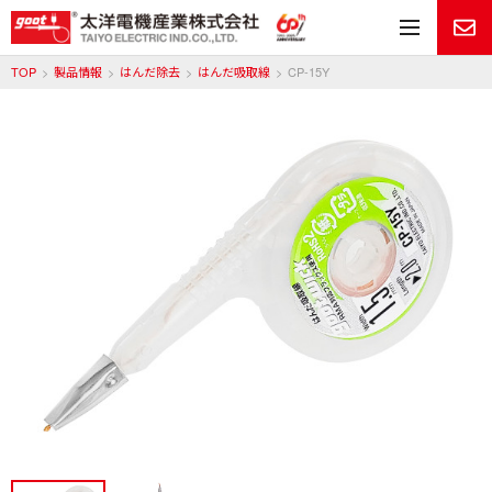
メ
TOP
製品情報
はんだ除去
はんだ吸取線
CP-15Y