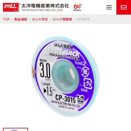
メ
TOP
製品情報
はんだ除去
はんだ吸取線
CP-3015