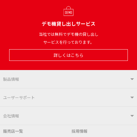
デモ機貸し出しサービス
当社では無料でデモ機の貸し出し
サービスを行っております。
詳しくはこちら
製品情報
製品情報TOP
ユーザーサポート
はんだ付けシステム
はんだこて
ユーザーサポートTOP
会社情報
こて先
自動はんだ送り装置
販売店一覧
採用情報
よくあるご質問
デモ機貸し出しサービス
会社概要
社長あいさつ