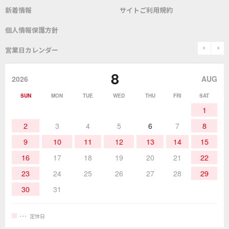
新着情報
サイトご利用規約
SDS(MSDS)製品
測定器／こて先温度計
はんだ槽
総合カタログ
沿革
グットブランドについて
安全データシート
個人情報保護方針
表面実装/SMT関連
はんだ除去
prev
n
取扱説明書
通信販売
営業日カレンダー
グットのあゆみ
8
作業環境／材料
はんだ／ケミカル
該非説明発行の申込み
販売終了品
2026
AUG
SUN
MON
TUE
WED
THU
FRI
SAT
熱加工
作業用工具
お問合せ・資料請求
1
2
3
4
5
6
7
8
9
10
11
12
13
14
15
16
17
18
19
20
21
22
23
24
25
26
27
28
29
30
31
定休日