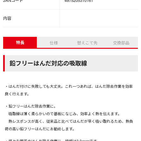
JANコード
4975205310161
内容
特長
仕様
替えこて先
交換部品
鉛フリーはんだ対応の吸取線
・はんだ付けに失敗しても大丈夫。これ一つあれば、はんだ除去作業を効率
良く行えます。
・鉛フリーはんだ除去作業に。
吸取線は薄く柔らかいので基板になじみ、効率よく熱を伝えます。
熱レスポンスが高く、従来品と比べてはんだが早く吸い取れるため、熱負
荷の高い鉛フリーはんだにお勧めします。
・様々な箇所のはんだ除去作業に。線幅は3.0ｍｍです。