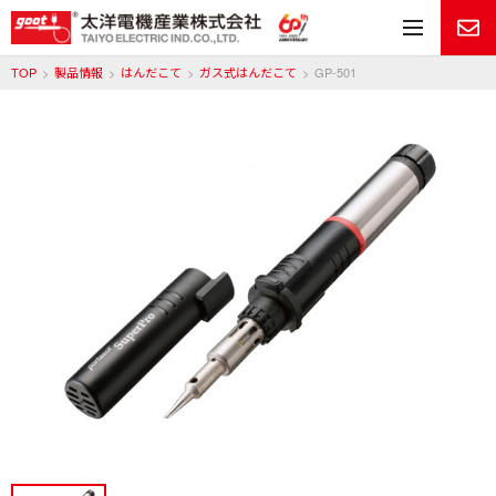
メ
TOP
製品情報
はんだこて
ガス式はんだこて
GP-501