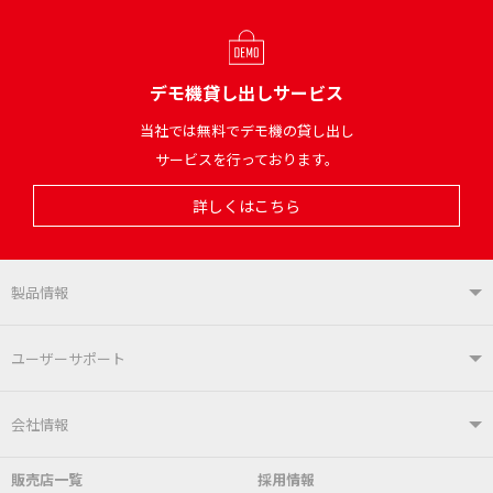
デモ機貸し出しサービス
当社では無料でデモ機の貸し出し
サービスを行っております。
詳しくはこちら
製品情報
製品情報TOP
ユーザーサポート
はんだ付けシステム
はんだこて
ユーザーサポートTOP
会社情報
こて先
自動はんだ送り装置
販売店一覧
採用情報
よくあるご質問
デモ機貸し出しサービス
会社概要
社長あいさつ