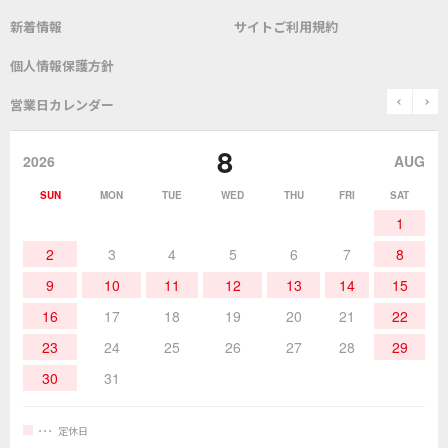
新着情報
サイトご利用規約
SDS(MSDS)製品
測定器／こて先温度計
はんだ槽
総合カタログ
沿革
グットブランドについて
安全データシート
個人情報保護方針
表面実装/SMT関連
はんだ除去
prev
n
取扱説明書
通信販売
営業日カレンダー
グットのあゆみ
8
作業環境／材料
はんだ／ケミカル
該非説明発行の申込み
販売終了品
2026
AUG
SUN
MON
TUE
WED
THU
FRI
SAT
熱加工
作業用工具
お問合せ・資料請求
1
2
3
4
5
6
7
8
9
10
11
12
13
14
15
16
17
18
19
20
21
22
23
24
25
26
27
28
29
30
31
定休日