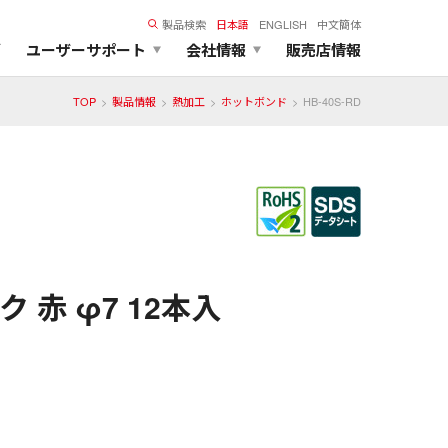
製品検索
日本語
ENGLISH
中文簡体
ズ
ユーザーサポート
会社情報
販売店情報
TOP
製品情報
熱加工
ホットボンド
HB-40S-RD
 赤 φ7 12本入