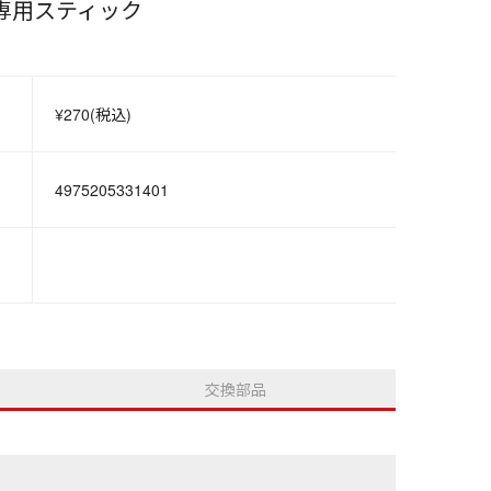
専用スティック
¥270(税込)
4975205331401
交換部品