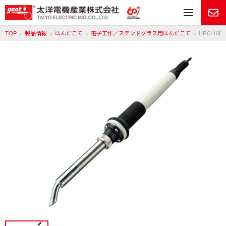
メ
TOP
製品情報
はんだこて
電子工作／ステンドグラス用はんだこて
HRC-100