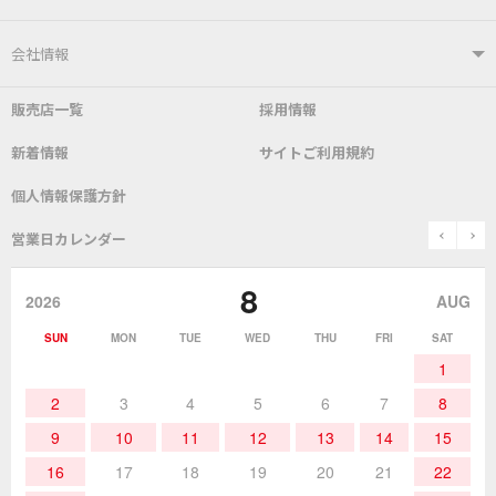
はんだ付けシステム
はんだこて
ユーザーサポートTOP
会社情報
こて先
自動はんだ送り装置
販売店一覧
採用情報
よくあるご質問
デモ機貸し出しサービス
会社概要
社長あいさつ
新着情報
サイトご利用規約
SDS(MSDS)製品
測定器／こて先温度計
はんだ槽
総合カタログ
沿革
グットブランドについて
安全データシート
個人情報保護方針
表面実装/SMT関連
はんだ除去
prev
n
取扱説明書
通信販売
営業日カレンダー
グットのあゆみ
8
作業環境／材料
はんだ／ケミカル
該非説明発行の申込み
販売終了品
2026
AUG
SUN
MON
TUE
WED
THU
FRI
SAT
熱加工
作業用工具
お問合せ・資料請求
1
2
3
4
5
6
7
8
9
10
11
12
13
14
15
16
17
18
19
20
21
22