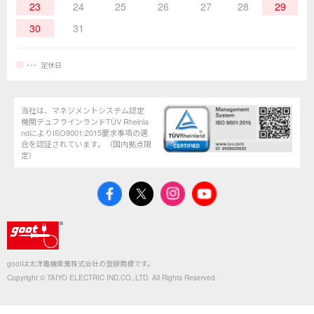
23
24
25
26
27
28
29
30
31
定休日
当社は、マネジメントシステム認定
機関デュフラインランドTÜV Rheinla
ndによりISO9001:2015要求事項の適
合を認証されています。（国内拠点限
定）
gootは太洋電機産業株式会社の登録商標です。
Copyright © TAIYO ELECTRIC IND.CO.,LTD. All Rights Reserved.