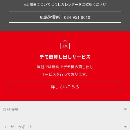
※土曜日については会社カレンダーをご確認ください
広島営業所 084-951-9010
デモ機貸し出しサービス
当社では無料でデモ機の貸し出し
サービスを行っております。
詳しくはこちら
製品情報
製品情報TOP
ユーザーサポート