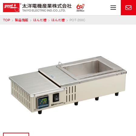
メ
TOP
製品情報
はんだ槽
はんだ槽
POT-200C