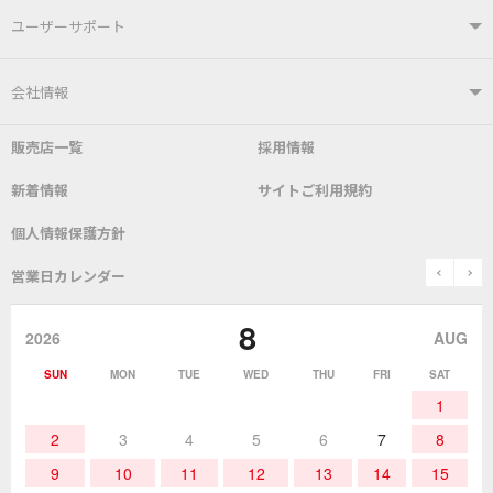
製品情報TOP
ユーザーサポート
はんだ付けシステム
はんだこて
ユーザーサポートTOP
会社情報
こて先
自動はんだ送り装置
販売店一覧
採用情報
よくあるご質問
デモ機貸し出しサービス
会社概要
社長あいさつ
新着情報
サイトご利用規約
SDS(MSDS)製品
測定器／こて先温度計
はんだ槽
総合カタログ
沿革
グットブランドについて
安全データシート
個人情報保護方針
表面実装/SMT関連
はんだ除去
prev
n
取扱説明書
通信販売
営業日カレンダー
グットのあゆみ
8
作業環境／材料
はんだ／ケミカル
該非説明発行の申込み
販売終了品
2026
AUG
SUN
MON
TUE
WED
THU
FRI
SAT
熱加工
作業用工具
お問合せ・資料請求
1
2
3
4
5
6
7
8
9
10
11
12
13
14
15