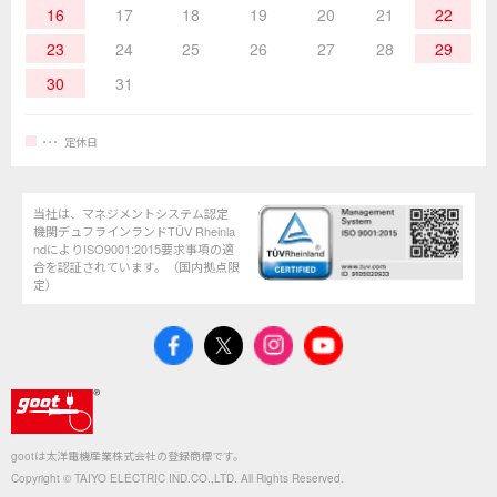
16
17
18
19
20
21
22
23
24
25
26
27
28
29
30
31
定休日
当社は、マネジメントシステム認定
機関デュフラインランドTÜV Rheinla
ndによりISO9001:2015要求事項の適
合を認証されています。（国内拠点限
定）
gootは太洋電機産業株式会社の登録商標です。
Copyright © TAIYO ELECTRIC IND.CO.,LTD. All Rights Reserved.