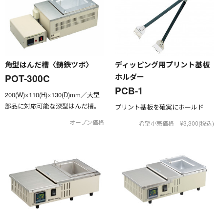
角型はんだ槽〈鋳鉄ツボ〉
ディッピング用プリント基板
ホルダー
POT-300C
PCB-1
200(W)×110(H)×130(D)mm／大型
部品に対応可能な深型はんだ槽。
プリント基板を確実にホールド
オープン価格
希望小売価格 ¥3,300(税込)