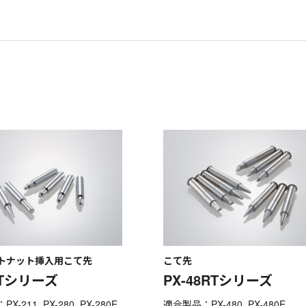
トナット挿入用こて先
こて先
8Tシリーズ
PX-48RTシリーズ
-211, PX-280, PX-280E,
適合製品：PX-480, PX-480E