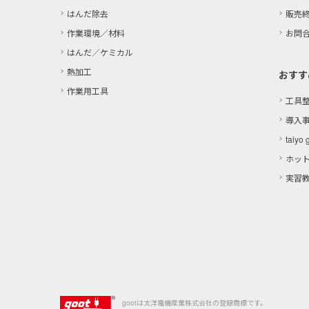
はんだ除去
販売
作業環境／材料
お問
はんだ／ケミカル
熱加工
おすす
作業用工具
工具
導入
taiyo 
ホッ
実習
gootは太洋電機産業株式会社の登録商標です。