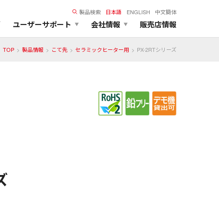
製品検索
日本語
ENGLISH
中文簡体
ズ
ユーザーサポート
会社情報
販売店情報
TOP
製品情報
こて先
セラミックヒーター用
PX-2RTシリーズ
ズ