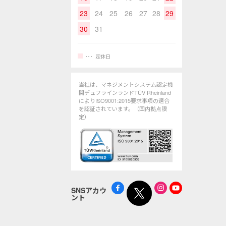
23
24
25
26
27
28
29
30
31
定休日
当社は、マネジメントシステム認定機
関デュフラインランドTÜV Rheinland
によりISO9001:2015要求事項の適合
を認証されています。（国内拠点限
定）
SNSアカウ
ント