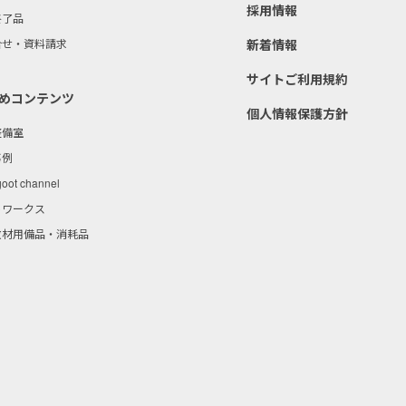
採用情報
終了品
合せ・資料請求
新着情報
サイトご利用規約
めコンテンツ
個人情報保護方針
整備室
事例
goot channel
トワークス
教材用備品・消耗品