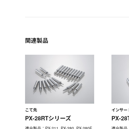
関連製品
こて先
インサー
PX-28RTシリーズ
PX-2
適合製品：PX-211, PX-280, PX-280E,
適合製品：PX