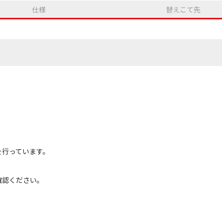
仕様
替えこて先
を行っています。
確認ください。