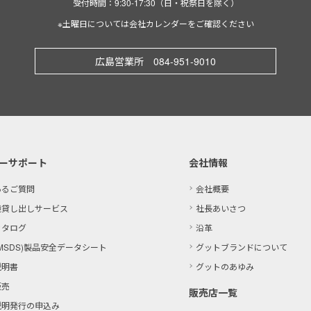
受付時間：9:30-17:30（日・祝祭日を除く）
※土曜日については会社カレンダーをご確認ください
広島営業所 084-951-9010
ーサポート
会社情報
あるご質問
会社概要
機貸し出しサービス
社長あいさつ
カタログ
沿革
MSDS)製品
安全データシート
グットブランドについて
説明書
グットのあゆみ
販売
販売店一覧
説明発行の申込み