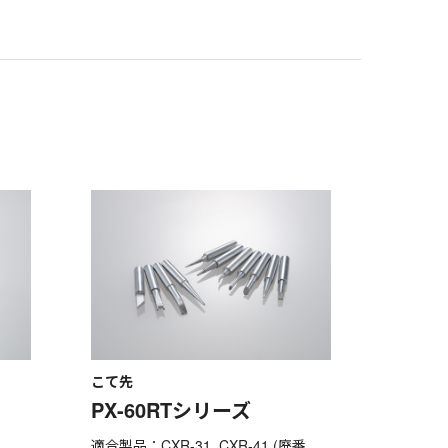
こて先
PX-60RTシリーズ
適合製品：CXR-31, CXR-41 (廃番