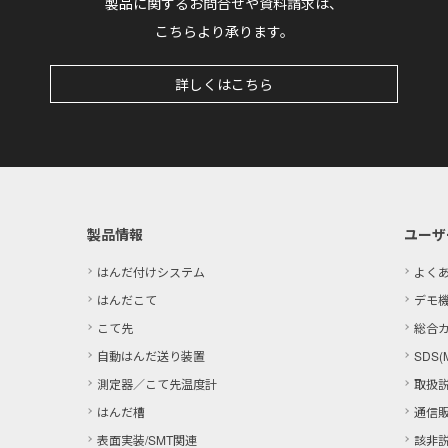
製品に関するお問合せや資料請求は、
こちらより承ります。
詳しくはこちら
製品情報
ユーザ
はんだ付けシステム
よく
はんだこて
デモ
こて先
総合
自動はんだ送り装置
SDS(
測定器／こて先温度計
取扱
はんだ槽
通信
表面実装/SMT関連
該非