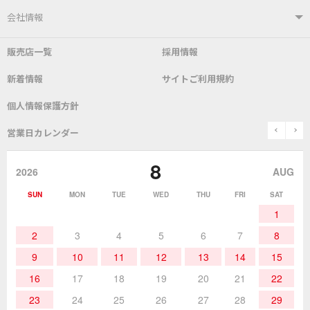
はんだ付けシステム
はんだこて
ユーザーサポートTOP
会社情報
こて先
自動はんだ送り装置
販売店一覧
採用情報
よくあるご質問
デモ機貸し出しサービス
会社概要
社長あいさつ
新着情報
サイトご利用規約
SDS(MSDS)製品
測定器／こて先温度計
はんだ槽
総合カタログ
沿革
グットブランドについて
安全データシート
個人情報保護方針
表面実装/SMT関連
はんだ除去
prev
n
取扱説明書
通信販売
営業日カレンダー
グットのあゆみ
8
作業環境／材料
はんだ／ケミカル
該非説明発行の申込み
販売終了品
2026
AUG
SUN
MON
TUE
WED
THU
FRI
SAT
熱加工
作業用工具
お問合せ・資料請求
1
2
3
4
5
6
7
8
9
10
11
12
13
14
15
16
17
18
19
20
21
22
23
24
25
26
27
28
29