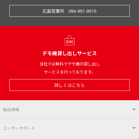
広島営業所 084-951-9010
デモ機貸し出しサービス
当社では無料でデモ機の貸し出し
サービスを行っております。
詳しくはこちら
製品情報
製品情報TOP
ユーザーサポート