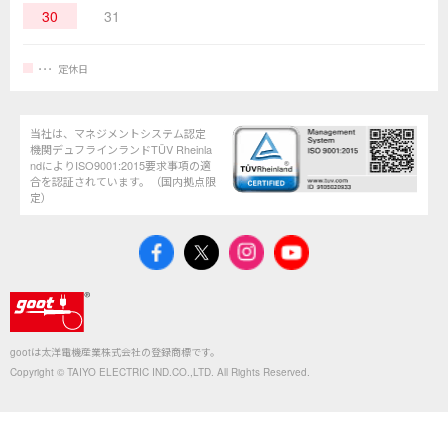
30
31
定休日
当社は、マネジメントシステム認定
機関デュフラインランドTÜV Rheinla
ndによりISO9001:2015要求事項の適
合を認証されています。（国内拠点限
定）
gootは太洋電機産業株式会社の登録商標です。
Copyright © TAIYO ELECTRIC IND.CO.,LTD. All Rights Reserved.