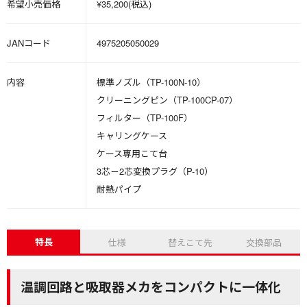
希望小売価格
¥35,200(税込)
JANコード
4975205050029
内容
標準ノズル（TP-100N-10）
クリーニングピン（TP-100CP-07）
フィルター（TP-100F）
キャリングケース
ケース専用こて台
3芯－2芯変換プラグ（P-10）
耐熱パイプ
特長
仕様
替えこて先
交換部品
温調回路と吸取器メカをコンパクトに一体化