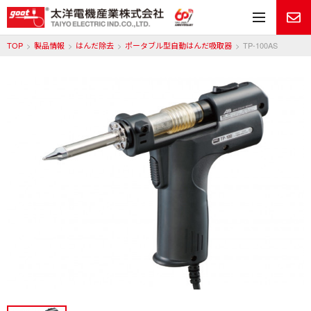
メ
TOP
製品情報
はんだ除去
ポータブル型自動はんだ吸取器
TP-100AS