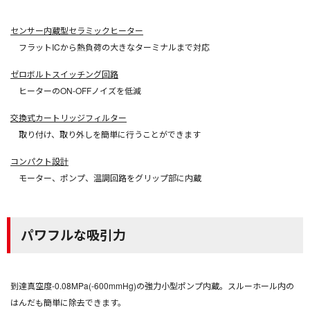
センサー内蔵型セラミックヒーター
フラットICから熱負荷の大きなターミナルまで対応
ゼロボルトスイッチング回路
ヒーターのON-OFFノイズを低減
交換式カートリッジフィルター
取り付け、取り外しを簡単に行うことができます
コンパクト設計
モーター、ポンプ、温調回路をグリップ部に内蔵
パワフルな吸引力
到達真空度-0.08MPa(-600mmHg)の強力小型ポンプ内蔵。スルーホール内の
はんだも簡単に除去できます。