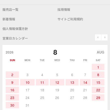
こて先
自動はんだ送り装置
販売店一覧
採用情報
よくあるご質問
デモ機貸し出しサービス
会社概要
社長あいさつ
新着情報
サイトご利用規約
SDS(MSDS)製品
測定器／こて先温度計
はんだ槽
総合カタログ
沿革
グットブランドについて
安全データシート
個人情報保護方針
表面実装/SMT関連
はんだ除去
prev
n
取扱説明書
通信販売
営業日カレンダー
グットのあゆみ
8
作業環境／材料
はんだ／ケミカル
該非説明発行の申込み
販売終了品
2026
AUG
SUN
MON
TUE
WED
THU
FRI
SAT
熱加工
作業用工具
お問合せ・資料請求
1
2
3
4
5
6
7
8
9
10
11
12
13
14
15
16
17
18
19
20
21
22
23
24
25
26
27
28
29
30
31