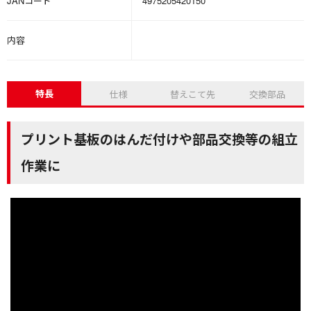
JANコード
4975205420150
内容
特長
仕様
替えこて先
交換部品
プリント基板のはんだ付けや部品交換等の組立
作業に