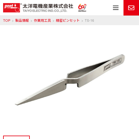
メ
TOP
製品情報
作業用工具
精密ピンセット
TS-16