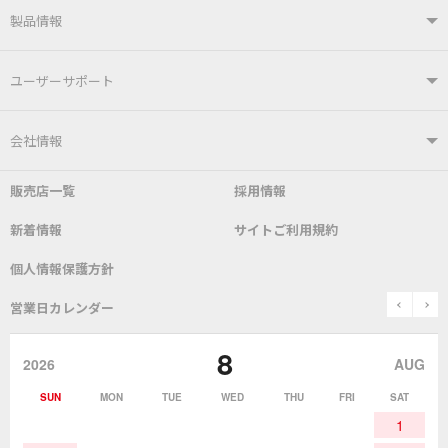
製品情報
製品情報TOP
ユーザーサポート
はんだ付けシステム
はんだこて
ユーザーサポートTOP
会社情報
こて先
自動はんだ送り装置
販売店一覧
採用情報
よくあるご質問
デモ機貸し出しサービス
会社概要
社長あいさつ
新着情報
サイトご利用規約
SDS(MSDS)製品
測定器／こて先温度計
はんだ槽
総合カタログ
沿革
グットブランドについて
安全データシート
個人情報保護方針
表面実装/SMT関連
はんだ除去
prev
n
取扱説明書
通信販売
営業日カレンダー
グットのあゆみ
8
作業環境／材料
はんだ／ケミカル
該非説明発行の申込み
販売終了品
2026
AUG
SUN
MON
TUE
WED
THU
FRI
SAT
熱加工
作業用工具
お問合せ・資料請求
1