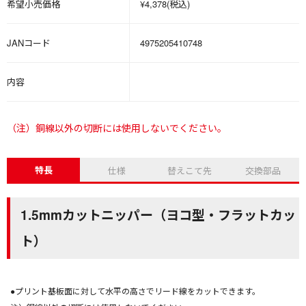
希望小売価格
¥4,378(税込)
JANコード
4975205410748
内容
（注）銅線以外の切断には使用しないでください。
特長
仕様
替えこて先
交換部品
1.5mmカットニッパー（ヨコ型・フラットカッ
ト）
●プリント基板面に対して水平の高さでリード線をカットできます。