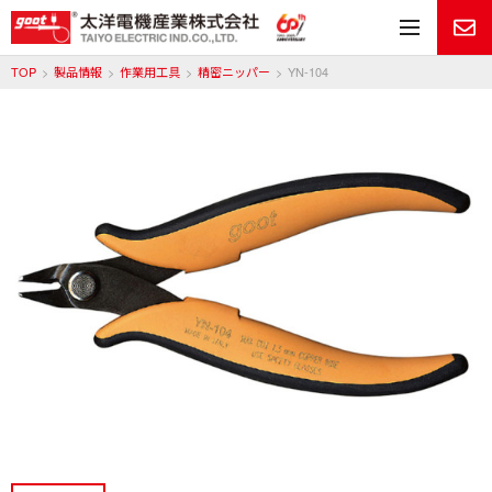
メ
TOP
製品情報
作業用工具
精密ニッパー
YN-104