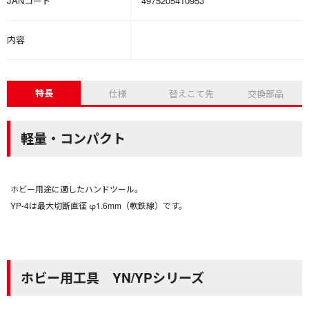
JANコード
4975205410953
内容
特長
仕様
替えこて先
交換部品
軽量・コンパクト
ホビー用途に適したハンドツール。
YP-4は最大切断直径 φ1.6mm（軟鉄線）です。
ホビー用工具 YN/YPシリーズ