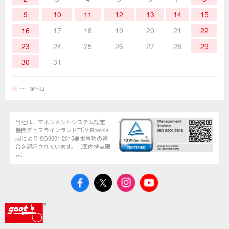
9
10
11
12
13
14
15
16
17
18
19
20
21
22
23
24
25
26
27
28
29
30
31
定休日
当社は、マネジメントシステム認定
機関デュフラインランドTÜV Rheinla
ndによりISO9001:2015要求事項の適
合を認証されています。（国内拠点限
定）