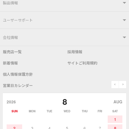
製品情報
製品情報TOP
ユーザーサポート
はんだ付けシステム
はんだこて
ユーザーサポートTOP
会社情報
こて先
自動はんだ送り装置
販売店一覧
採用情報
よくあるご質問
デモ機貸し出しサービス
会社概要
社長あいさつ
新着情報
サイトご利用規約
SDS(MSDS)製品
測定器／こて先温度計
はんだ槽
総合カタログ
沿革
グットブランドについて
安全データシート
個人情報保護方針
表面実装/SMT関連
はんだ除去
prev
n
取扱説明書
通信販売
営業日カレンダー
グットのあゆみ
8
作業環境／材料
はんだ／ケミカル
該非説明発行の申込み
販売終了品
2026
AUG
SUN
MON
TUE
WED
THU
FRI
SAT
熱加工
作業用工具
お問合せ・資料請求
1
2
3
4
5
6
7
8