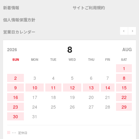
新着情報
サイトご利用規約
SDS(MSDS)製品
測定器／こて先温度計
はんだ槽
総合カタログ
沿革
グットブランドについて
安全データシート
個人情報保護方針
表面実装/SMT関連
はんだ除去
prev
n
取扱説明書
通信販売
営業日カレンダー
グットのあゆみ
8
作業環境／材料
はんだ／ケミカル
該非説明発行の申込み
販売終了品
2026
AUG
SUN
MON
TUE
WED
THU
FRI
SAT
熱加工
作業用工具
お問合せ・資料請求
1
2
3
4
5
6
7
8
9
10
11
12
13
14
15
16
17
18
19
20
21
22
23
24
25
26
27
28
29
30
31
定休日