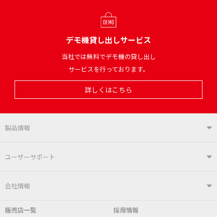
デモ機貸し出しサービス
当社では無料でデモ機の貸し出し
サービスを行っております。
詳しくはこちら
製品情報
製品情報TOP
ユーザーサポート
はんだ付けシステム
はんだこて
ユーザーサポートTOP
会社情報
こて先
自動はんだ送り装置
販売店一覧
採用情報
よくあるご質問
デモ機貸し出しサービス
会社概要
社長あいさつ