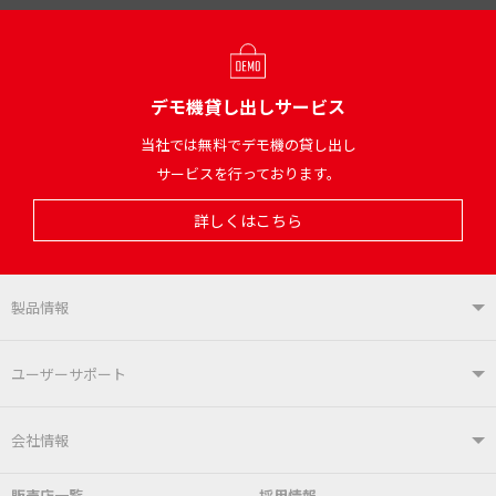
デモ機貸し出しサービス
当社では無料でデモ機の貸し出し
サービスを行っております。
詳しくはこちら
製品情報
製品情報TOP
ユーザーサポート
はんだ付けシステム
はんだこて
ユーザーサポートTOP
会社情報
こて先
自動はんだ送り装置
販売店一覧
採用情報