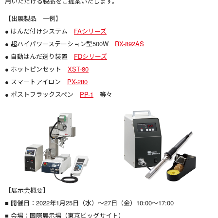
用いただける製品をご提案いたします。
【出展製品 一例】
● はんだ付けシステム
FAシリーズ
● 超ハイパワーステーション型500W
RX-892AS
● 自動はんだ送り装置
FDシリーズ
● ホットピンセット
XST-80
● スマートアイロン
PX-280
● ポストフラックスペン
PP-1
等々
【展示会概要】
■ 開催日：2022年1月25日（水）～27日（金）10:00〜
17:00
■ 会場：国際展示場（東京ビッグサイト）