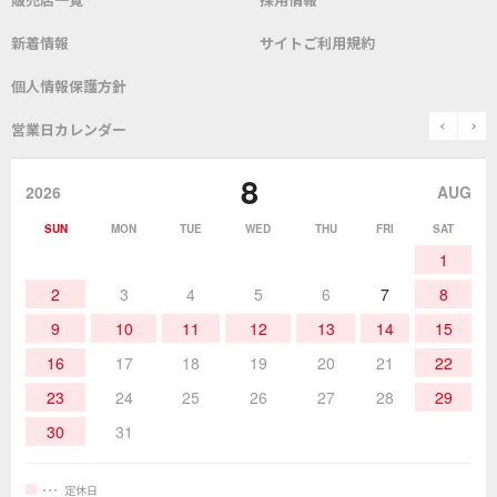
よくあるご質問
デモ機貸し出しサービス
会社概要
社長あいさつ
新着情報
サイトご利用規約
SDS(MSDS)製品
測定器／こて先温度計
はんだ槽
総合カタログ
沿革
グットブランドについて
安全データシート
個人情報保護方針
表面実装/SMT関連
はんだ除去
prev
n
取扱説明書
通信販売
営業日カレンダー
グットのあゆみ
8
作業環境／材料
はんだ／ケミカル
該非説明発行の申込み
販売終了品
2026
AUG
SUN
MON
TUE
WED
THU
FRI
SAT
熱加工
作業用工具
お問合せ・資料請求
1
2
3
4
5
6
7
8
9
10
11
12
13
14
15
16
17
18
19
20
21
22
23
24
25
26
27
28
29
30
31
定休日