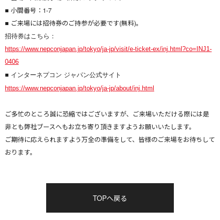
■ 小間番号：1-7
■ ご来場には招待券のご持参が必要です(無料)。
招待券はこちら：
https://www.
nepconjapan.jp/tokyo/ja-jp/
visit/e-ticket-ex/inj.html?co=
INJ1-
0406
■ インターネプコン ジャパン公式サイト
https://www.nepconjapan.jp/
tokyo/ja-jp/about/inj.html
ご多忙のところ誠に恐縮ではございますが、
ご来場いただける際には是
非とも弊社ブースへもお立ち寄り頂きますようお願いいたします。
ご期待に応えられますよう万全の準備をして、
皆様のご来場をお待ちして
おります。
TOPへ戻る