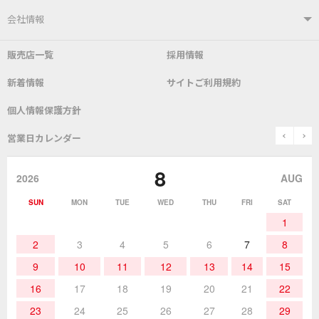
はんだ付けシステム
はんだこて
ユーザーサポートTOP
会社情報
こて先
自動はんだ送り装置
販売店一覧
採用情報
よくあるご質問
デモ機貸し出しサービス
会社概要
社長あいさつ
新着情報
サイトご利用規約
SDS(MSDS)製品
測定器／こて先温度計
はんだ槽
総合カタログ
沿革
グットブランドについて
安全データシート
個人情報保護方針
表面実装/SMT関連
はんだ除去
prev
n
取扱説明書
通信販売
営業日カレンダー
グットのあゆみ
8
作業環境／材料
はんだ／ケミカル
該非説明発行の申込み
販売終了品
2026
AUG
SUN
MON
TUE
WED
THU
FRI
SAT
熱加工
作業用工具
お問合せ・資料請求
1
2
3
4
5
6
7
8
9
10
11
12
13
14
15
16
17
18
19
20
21
22
23
24
25
26
27
28
29