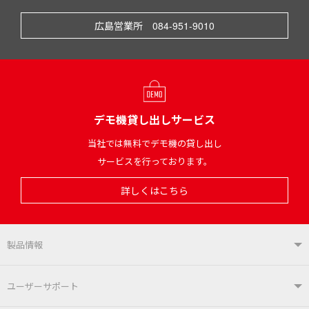
広島営業所 084-951-9010
デモ機貸し出しサービス
当社では無料でデモ機の貸し出し
サービスを行っております。
詳しくはこちら
製品情報
製品情報TOP
ユーザーサポート