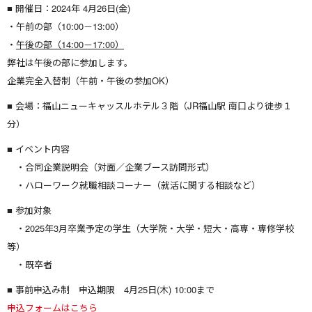
■ 開催日：2024年 4月26日(金)
・午前の部（10:00－13:00）
・
午後の部（14:00－17:00）
弊社は午後の部に参加します。
企業完全入替制（午前・午後の参加OK）
■ 会場：福山ニューキャッスルホテル３階（JR福山駅 南口より徒歩１
分）
■ イベント内容
・合同企業説明会（対面／企業ブース訪問形式）
・ハローワーク就職相談コーナー（就活に関する相談など）
■ 参加対象
・2025年3月卒業予定の学生（大学院・大学・短大・高専・専修学校
等）
・既卒者
■ 事前申込み制 申込期限 4月25日(木) 10:00まで
申込フォームはこちら