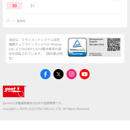
30
31
定休日
当社は、マネジメントシステム認定
機関デュフラインランドTÜV Rheinla
ndによりISO9001:2015要求事項の適
合を認証されています。（国内拠点限
定）
gootは太洋電機産業株式会社の登録商標です。
Copyright © TAIYO ELECTRIC IND.CO.,LTD. All Rights Reserved.