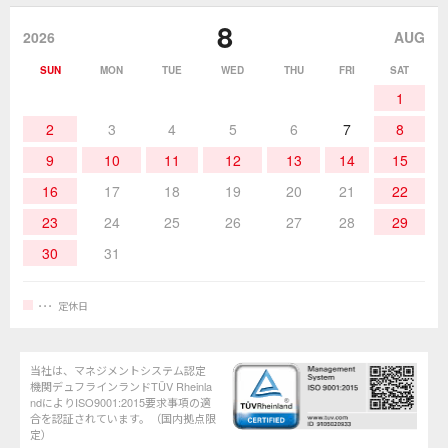
8
作業環境／材料
はんだ／ケミカル
該非説明発行の申込み
販売終了品
2026
AUG
SUN
MON
TUE
WED
THU
FRI
SAT
熱加工
作業用工具
お問合せ・資料請求
1
2
3
4
5
6
7
8
9
10
11
12
13
14
15
16
17
18
19
20
21
22
23
24
25
26
27
28
29
30
31
定休日
当社は、マネジメントシステム認定
機関デュフラインランドTÜV Rheinla
ndによりISO9001:2015要求事項の適
合を認証されています。（国内拠点限
定）