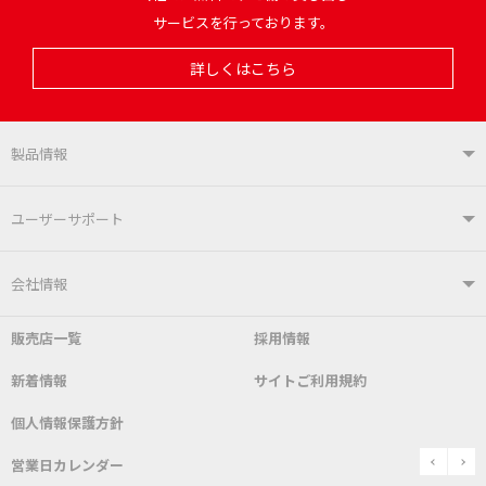
サービスを行っております。
詳しくはこちら
製品情報
製品情報TOP
ユーザーサポート
はんだ付けシステム
はんだこて
ユーザーサポートTOP
会社情報
こて先
自動はんだ送り装置
販売店一覧
採用情報
よくあるご質問
デモ機貸し出しサービス
会社概要
社長あいさつ
新着情報
サイトご利用規約
SDS(MSDS)製品
測定器／こて先温度計
はんだ槽
総合カタログ
沿革
グットブランドについて
安全データシート
個人情報保護方針
表面実装/SMT関連
はんだ除去
prev
n
取扱説明書
通信販売
営業日カレンダー
グットのあゆみ