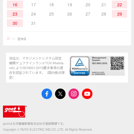
16
17
18
19
20
21
22
23
24
25
26
27
28
29
30
31
定休日
当社は、マネジメントシステム認定
機関デュフラインランドTÜV Rheinla
ndによりISO9001:2015要求事項の適
合を認証されています。（国内拠点限
定）
gootは太洋電機産業株式会社の登録商標です。
Copyright © TAIYO ELECTRIC IND.CO.,LTD. All Rights Reserved.