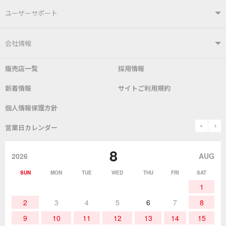
製品情報TOP
ユーザーサポート
はんだ付けシステム
はんだこて
ユーザーサポートTOP
会社情報
こて先
自動はんだ送り装置
販売店一覧
採用情報
よくあるご質問
デモ機貸し出しサービス
会社概要
社長あいさつ
新着情報
サイトご利用規約
SDS(MSDS)製品
測定器／こて先温度計
はんだ槽
総合カタログ
沿革
グットブランドについて
安全データシート
個人情報保護方針
表面実装/SMT関連
はんだ除去
prev
n
取扱説明書
通信販売
営業日カレンダー
グットのあゆみ
8
作業環境／材料
はんだ／ケミカル
該非説明発行の申込み
販売終了品
2026
AUG
SUN
MON
TUE
WED
THU
FRI
SAT
熱加工
作業用工具
お問合せ・資料請求
1
2
3
4
5
6
7
8
9
10
11
12
13
14
15