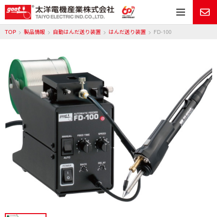
メ
TOP
製品情報
自動はんだ送り装置
はんだ送り装置
FD-100