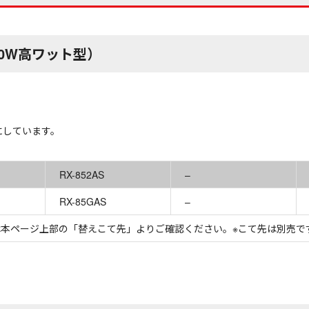
50W高ワット型）
にしています。
RX-852AS
–
RX-85GAS
–
本ページ上部の「替えこて先」よりご確認ください。※こて先は別売で