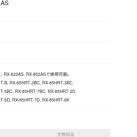
AS
RX-822AS, RX-852ASで使用可能。
T-B, RX-85HRT-2BC, RX-85HRT-3BC,
T-5BC, RX-85HRT-7BC, RX-85HRT-3D,
T-5D, RX-85HRT-7D, RX-85HRT-6K
交換部品