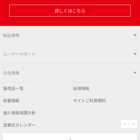
詳しくはこちら
製品情報
製品情報TOP
ユーザーサポート
はんだ付けシステム
はんだこて
ユーザーサポートTOP
会社情報
こて先
自動はんだ送り装置
販売店一覧
採用情報
よくあるご質問
デモ機貸し出しサービス
会社概要
社長あいさつ
新着情報
サイトご利用規約
SDS(MSDS)製品
測定器／こて先温度計
はんだ槽
総合カタログ
沿革
グットブランドについて
安全データシート
個人情報保護方針
表面実装/SMT関連
はんだ除去
prev
n
取扱説明書
通信販売
営業日カレンダー
グットのあゆみ