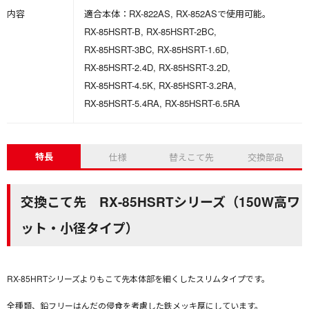
内容
適合本体：RX-822AS, RX-852ASで使用可能。
RX-85HSRT-B, RX-85HSRT-2BC,
RX-85HSRT-3BC, RX-85HSRT-1.6D,
RX-85HSRT-2.4D, RX-85HSRT-3.2D,
RX-85HSRT-4.5K, RX-85HSRT-3.2RA,
RX-85HSRT-5.4RA, RX-85HSRT-6.5RA
特長
仕様
替えこて先
交換部品
交換こて先 RX-85HSRTシリーズ（150W高ワ
ット・小径タイプ）
RX-85HRTシリーズよりもこて先本体部を細くしたスリムタイプです。
全種類、鉛フリーはんだの侵食を考慮した鉄メッキ厚にしています。