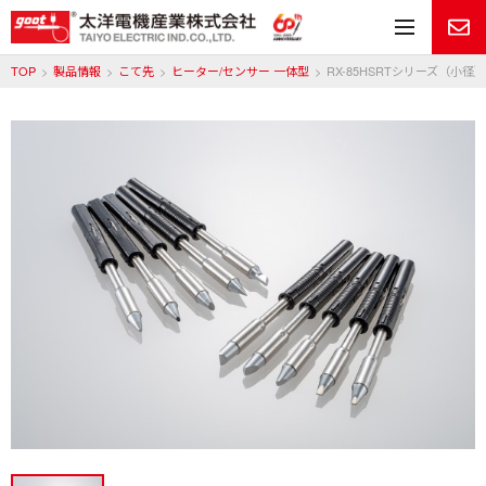
メ
TOP
製品情報
こて先
ヒーター/センサー 一体型
RX-85HSRTシリーズ（小径）