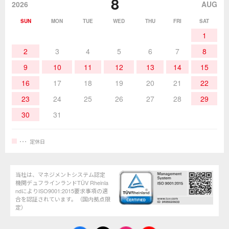
8
作業環境／材料
はんだ／ケミカル
該非説明発行の申込み
販売終了品
2026
AUG
SUN
MON
TUE
WED
THU
FRI
SAT
熱加工
作業用工具
お問合せ・資料請求
1
2
3
4
5
6
7
8
9
10
11
12
13
14
15
16
17
18
19
20
21
22
23
24
25
26
27
28
29
30
31
定休日
当社は、マネジメントシステム認定
機関デュフラインランドTÜV Rheinla
ndによりISO9001:2015要求事項の適
合を認証されています。（国内拠点限
定）