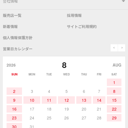
ユーザーサポートTOP
会社情報
こて先
自動はんだ送り装置
販売店一覧
採用情報
よくあるご質問
デモ機貸し出しサービス
会社概要
社長あいさつ
新着情報
サイトご利用規約
SDS(MSDS)製品
測定器／こて先温度計
はんだ槽
総合カタログ
沿革
グットブランドについて
安全データシート
個人情報保護方針
表面実装/SMT関連
はんだ除去
prev
n
取扱説明書
通信販売
営業日カレンダー
グットのあゆみ
8
作業環境／材料
はんだ／ケミカル
該非説明発行の申込み
販売終了品
2026
AUG
SUN
MON
TUE
WED
THU
FRI
SAT
熱加工
作業用工具
お問合せ・資料請求
1
2
3
4
5
6
7
8
9
10
11
12
13
14
15
16
17
18
19
20
21
22
23
24
25
26
27
28
29
30
31