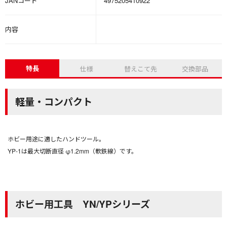
JANコード
4975205410922
内容
特長
仕様
替えこて先
交換部品
軽量・コンパクト
ホビー用途に適したハンドツール。
YP-1は最大切断直径 φ1.2mm（軟鉄線）です。
ホビー用工具 YN/YPシリーズ