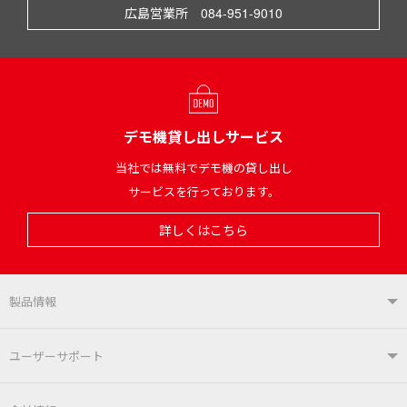
広島営業所 084-951-9010
デモ機貸し出しサービス
当社では無料でデモ機の貸し出し
サービスを行っております。
詳しくはこちら
製品情報
製品情報TOP
ユーザーサポート
はんだ付けシステム
はんだこて