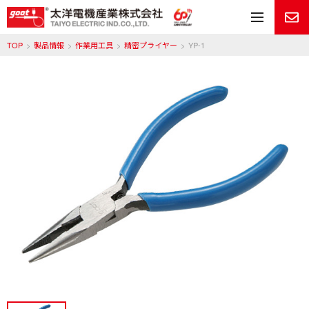
メ
TOP
製品情報
作業用工具
精密プライヤー
YP-1