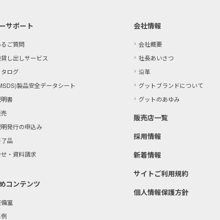
ーサポート
会社情報
あるご質問
会社概要
機貸し出しサービス
社長あいさつ
カタログ
沿革
MSDS)製品
安全データシート
グットブランドについて
説明書
グットのあゆみ
販売
販売店一覧
説明発行の申込み
採用情報
終了品
合せ・資料請求
新着情報
サイトご利用規約
めコンテンツ
個人情報保護方針
整備室
事例