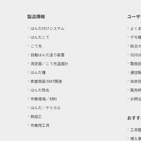
製品情報
ユーザ
はんだ付けシステム
よく
はんだこて
デモ
こて先
総合
自動はんだ送り装置
SDS(
測定器／こて先温度計
取扱
はんだ槽
通信
表面実装/SMT関連
該非
はんだ除去
販売
作業環境／材料
お問
はんだ／ケミカル
熱加工
おすす
作業用工具
工具
導入