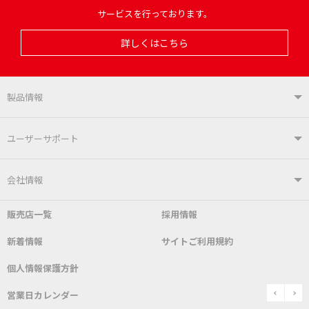
サービスを行っております。
詳しくはこちら
製品情報
製品情報TOP
ユーザーサポート
はんだ付けシステム
はんだこて
ユーザーサポートTOP
会社情報
こて先
自動はんだ送り装置
販売店一覧
採用情報
よくあるご質問
デモ機貸し出しサービス
会社概要
社長あいさつ
新着情報
サイトご利用規約
SDS(MSDS)製品
測定器／こて先温度計
はんだ槽
総合カタログ
沿革
グットブランドについて
安全データシート
個人情報保護方針
表面実装/SMT関連
はんだ除去
prev
n
取扱説明書
通信販売
営業日カレンダー
グットのあゆみ