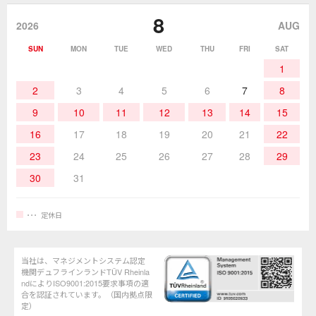
8
作業環境／材料
はんだ／ケミカル
該非説明発行の申込み
販売終了品
2026
AUG
SUN
MON
TUE
WED
THU
FRI
SAT
熱加工
作業用工具
お問合せ・資料請求
1
2
3
4
5
6
7
8
9
10
11
12
13
14
15
16
17
18
19
20
21
22
23
24
25
26
27
28
29
30
31
定休日
当社は、マネジメントシステム認定
機関デュフラインランドTÜV Rheinla
ndによりISO9001:2015要求事項の適
合を認証されています。（国内拠点限
定）