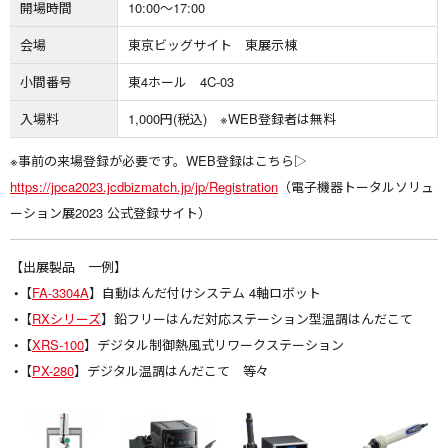
開場時間
10:00〜17:00
会場
東京ビッグサイト 東展示棟
小間番号
東4ホール 4C-03
入場料
1,000円(税込) ※WEB登録者は無料
※事前の来場登録が必要です。WEB登録はこちら▷
https://jpca2023.jcdbizmatch.jp/jp/Registration
（電子機器トータルソリュ
ーション展2023 公式登録サイト）
【出展製品 一例】
•【
FA-3304A
】自動はんだ付けシステム 4軸ロボット
•【
RXシリーズ
】鉛フリーはんだ対応ステーション型温調はんだこて
•【
XRS-100
】デジタル制御熱風式リワークステーション
•【
PX-280
】デジタル温調はんだこて 等々