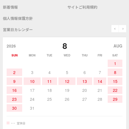
新着情報
サイトご利用規約
SDS(MSDS)製品
測定器／こて先温度計
はんだ槽
総合カタログ
沿革
グットブランドについて
安全データシート
個人情報保護方針
表面実装/SMT関連
はんだ除去
prev
n
取扱説明書
通信販売
営業日カレンダー
グットのあゆみ
8
作業環境／材料
はんだ／ケミカル
該非説明発行の申込み
販売終了品
2026
AUG
SUN
MON
TUE
WED
THU
FRI
SAT
熱加工
作業用工具
お問合せ・資料請求
1
2
3
4
5
6
7
8
9
10
11
12
13
14
15
16
17
18
19
20
21
22
23
24
25
26
27
28
29
30
31
定休日