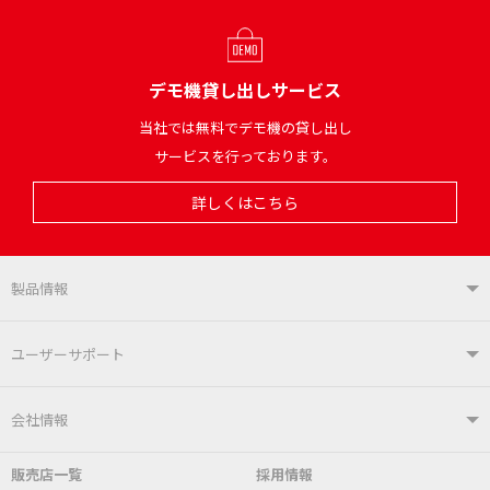
デモ機貸し出しサービス
当社では無料でデモ機の貸し出し
サービスを行っております。
詳しくはこちら
製品情報
製品情報TOP
ユーザーサポート
はんだ付けシステム
はんだこて
ユーザーサポートTOP
会社情報
こて先
自動はんだ送り装置
販売店一覧
採用情報
よくあるご質問
デモ機貸し出しサービス
会社概要
社長あいさつ